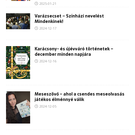
2025-01-21
Varázsecset – Színházi nevelést
Mindenkinek!
2024-12-17
Karácsony- és újévváró történetek –
december minden napjára
2024-12-16
Meseszövő – ahol a csendes meseolvasás
játékos élménnyé válik
2024-12-05