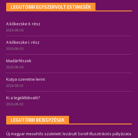
LEGUTÓBBI EGYSZERVOLT ESTIMESÉK
A kőkecske II. rész
2026-08-06
A kőkecske I. rész
2026-08-05
Madárfészek
2026-08-04
Kutya szeretne lenni
2026-08-03
Ki a legelébbvaló?
2026-08-02
LEGUTÓBBI BEJEGYZÉSEK
Új magyar mesehős született: lezárult Sorell illusztrációs pályázata