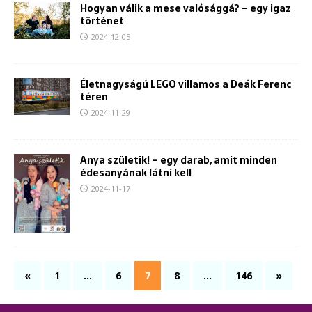
Hogyan válik a mese valósággá? – egy igaz
történet
2024-12-05
Életnagyságú LEGO villamos a Deák Ferenc
téren
2024-11-29
Anya születik! – egy darab, amit minden
édesanyának látni kell
2024-11-17
«
1
…
6
7
8
…
146
»