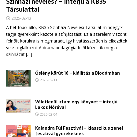
Színházi nevelés? – Interjú a KB35
Társulattal
2025-02-13
A hét főből álló, KB35 Színházi Nevelési Társulat mindegyik
tagja gyerekként kezdte a színjátszást. Ez a szerelem viszont
felnőtt korukra is megmaradt, így hivatásszerűen is elkezdtek
vele foglalkozni. A drámapedagógia felől közelítik meg a
színházat
[…]
Őslény körút 16 – kiállítás a Biodómban
2025-02-11
Véletlenül írtam egy könyvet – interjú
Lakos Nórával
2025-02-04
Kalandra Fül Fesztivál – klasszikus zenei
fesztivál gyerekeknek