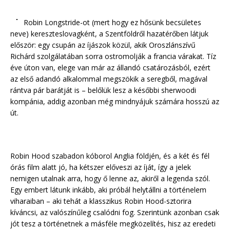
Robin Longstride-ot (mert hogy ez hősünk becsületes
neve) kereszteslovagként, a Szentföldről hazatérőben látjuk
először: egy csupán az íjászok közül, akik Oroszlánszívű
Richárd szolgálatában sorra ostromolják a francia várakat. Tíz
éve úton van, elege van már az állandó csatározásból, ezért
az első adandó alkalommal megszökik a seregből, magával
rántva pár barátját is – belőlük lesz a későbbi sherwoodi
kompánia, addig azonban még mindnyájuk számára hosszú az
út.
Robin Hood szabadon kóborol Anglia földjén, és a két és fél
órás film alatt jó, ha kétszer előveszi az íját, így a jelek
nemigen utalnak arra, hogy ő lenne az, akiről a legenda szól.
Egy embert látunk inkább, aki próbál helytállni a történelem
viharaiban – aki tehát a klasszikus Robin Hood-sztorira
kíváncsi, az valószínűleg csalódni fog. Szerintünk azonban csak
jót tesz a történetnek a másféle megközelítés, hisz az eredeti