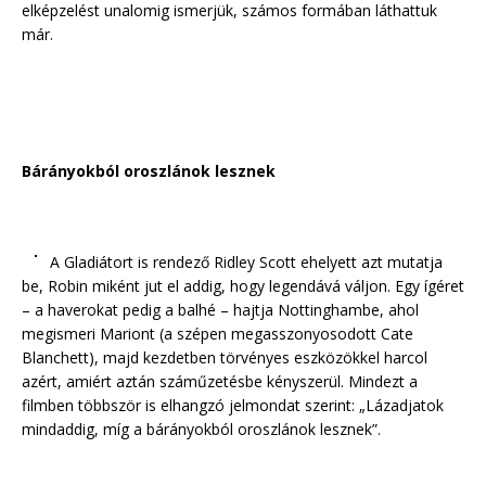
elképzelést unalomig ismerjük, számos formában láthattuk
már.
Bárányokból oroszlánok lesznek
A Gladiátort is rendező Ridley Scott ehelyett azt mutatja
be, Robin miként jut el addig, hogy legendává váljon. Egy ígéret
– a haverokat pedig a balhé – hajtja Nottinghambe, ahol
megismeri Mariont (a szépen megasszonyosodott Cate
Blanchett), majd kezdetben törvényes eszközökkel harcol
azért, amiért aztán száműzetésbe kényszerül. Mindezt a
filmben többször is elhangzó jelmondat szerint: „Lázadjatok
mindaddig, míg a bárányokból oroszlánok lesznek”.