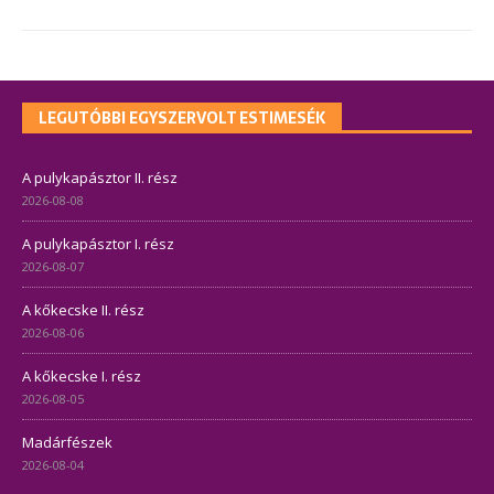
LEGUTÓBBI EGYSZERVOLT ESTIMESÉK
A pulykapásztor II. rész
2026-08-08
A pulykapásztor I. rész
2026-08-07
A kőkecske II. rész
2026-08-06
A kőkecske I. rész
2026-08-05
Madárfészek
2026-08-04