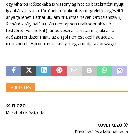
egy viharos időszakába is viszonylag hiteles betekintést nyújt,
így akár az iskolai történelemóráknak is megfelelő kiegészítő
anyaga lehet. Láthatjuk, amint I. (más néven Oroszlánszívű)
Richárd király halála után nem éppen uralkodónak való
testvére, (Földnélküli) János veszi át a hatalmat, aki az új
adózási rendszer miatt az angol nemesekkel hadakozik,
miközben II. Fülöp francia király megtámadja az országot.
HIRDETÉS
ELŐZŐ
Meseboltok évtizede
KÖVETKEZŐ
Pünkösdölés a Millenárisban