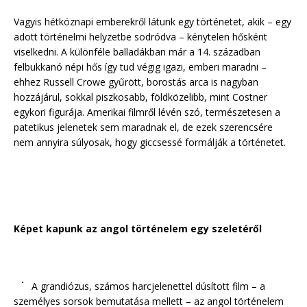
Vagyis hétköznapi emberekről látunk egy történetet, akik – egy
adott történelmi helyzetbe sodródva – kénytelen hősként
viselkedni. A különféle balladákban már a 14. században
felbukkanó népi hős így tud végig igazi, emberi maradni –
ehhez Russell Crowe gyűrött, borostás arca is nagyban
hozzájárul, sokkal piszkosabb, földközelibb, mint Costner
egykori figurája. Amerikai filmről lévén szó, természetesen a
patetikus jelenetek sem maradnak el, de ezek szerencsére
nem annyira súlyosak, hogy giccsessé formálják a történetet.
Képet kapunk az angol történelem egy szeletéről
A grandiózus, számos harcjelenettel dúsított film – a
személyes sorsok bemutatása mellett – az angol történelem