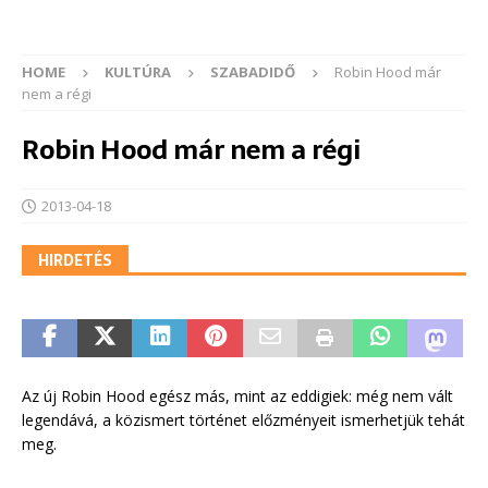
HOME
KULTÚRA
SZABADIDŐ
Robin Hood már
nem a régi
Robin Hood már nem a régi
2013-04-18
HIRDETÉS
Az új Robin Hood egész más, mint az eddigiek: még nem vált
legendává, a közismert történet előzményeit ismerhetjük tehát
meg.