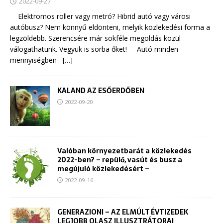
2022-09-27
Elektromos roller vagy metró? Hibrid autó vagy városi
autóbusz? Nem könnyű eldönteni, melyik közlekedési forma a
legzöldebb. Szerencsére már sokféle megoldás közül
válogathatunk. Vegyük is sorba őket! Autó minden
mennyiségben
[…]
KALAND AZ ESŐERDŐBEN
2022-09-20
Valóban környezetbarát a közlekedés
2022-ben? – repülő, vasút és busz a
megújuló közlekedésért –
2022-09-16
GENERAZIONI – AZ ELMÚLT ÉVTIZEDEK
LEGJOBB OLASZ ILLUSZTRÁTORAI