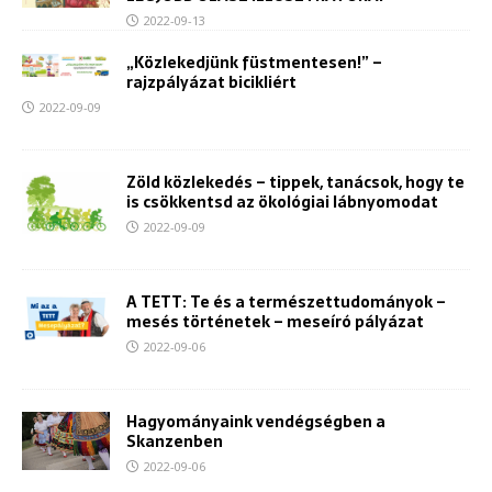
2022-09-13
„Közlekedjünk füstmentesen!” –
rajzpályázat bicikliért
2022-09-09
Zöld közlekedés – tippek, tanácsok, hogy te
is csökkentsd az ökológiai lábnyomodat
2022-09-09
A TETT: Te és a természettudományok –
mesés történetek – meseíró pályázat
2022-09-06
Hagyományaink vendégségben a
Skanzenben
2022-09-06