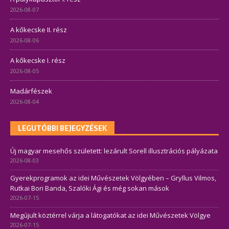
2026-08-07
A kőkecske II. rész
2026-08-06
A kőkecske I. rész
2026-08-05
Madárfészek
2026-08-04
LEGUTÓBBI BEJEGYZÉSEK
Új magyar mesehős született: lezárult Sorell illusztrációs pályázata
2026-08-03
Gyerekprogramok az idei Művészetek Völgyében – Gryllus Vilmos,
Rutkai Bori Banda, Szalóki Ági és még sokan mások
2026-07-15
Megújult köztérrel várja a látogatókat az idei Művészetek Völgye
2026-07-15