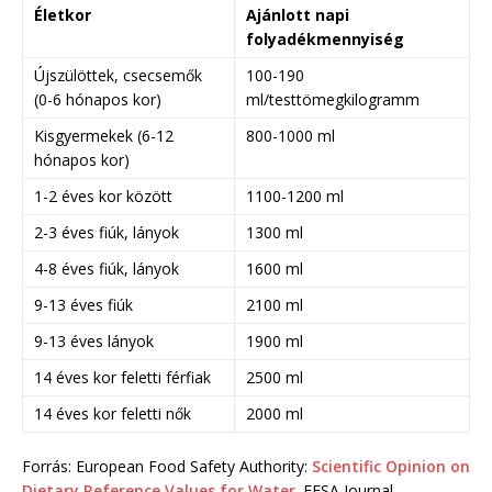
Életkor
Ajánlott napi
folyadékmennyiség
Újszülöttek, csecsemők
100-190
(0-6 hónapos kor)
ml/testtömegkilogramm
Kisgyermekek (6-12
800-1000 ml
hónapos kor)
1-2 éves kor között
1100-1200 ml
2-3 éves fiúk, lányok
1300 ml
4-8 éves fiúk, lányok
1600 ml
9-13 éves fiúk
2100 ml
9-13 éves lányok
1900 ml
14 éves kor feletti férfiak
2500 ml
14 éves kor feletti nők
2000 ml
Forrás: European Food Safety Authority:
Scientific Opinion on
Dietary Reference Values for Water
. EFSA Journal,