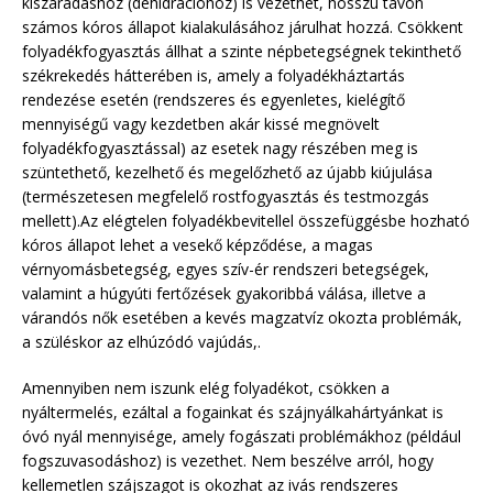
kiszáradáshoz (dehidrációhoz) is vezethet, hosszú távon
számos kóros állapot kialakulásához járulhat hozzá. Csökkent
folyadékfogyasztás állhat a szinte népbetegségnek tekinthető
székrekedés hátterében is, amely a folyadékháztartás
rendezése esetén (rendszeres és egyenletes, kielégítő
mennyiségű vagy kezdetben akár kissé megnövelt
folyadékfogyasztással) az esetek nagy részében meg is
szüntethető, kezelhető és megelőzhető az újabb kiújulása
(természetesen megfelelő rostfogyasztás és testmozgás
mellett).Az elégtelen folyadékbevitellel összefüggésbe hozható
kóros állapot lehet a vesekő képződése, a magas
vérnyomásbetegség, egyes szív-ér rendszeri betegségek,
valamint a húgyúti fertőzések gyakoribbá válása, illetve a
várandós nők esetében a kevés magzatvíz okozta problémák,
a szüléskor az elhúzódó vajúdás,.
Amennyiben nem iszunk elég folyadékot, csökken a
nyáltermelés, ezáltal a fogainkat és szájnyálkahártyánkat is
óvó nyál mennyisége, amely fogászati problémákhoz (például
fogszuvasodáshoz) is vezethet. Nem beszélve arról, hogy
kellemetlen szájszagot is okozhat az ivás rendszeres