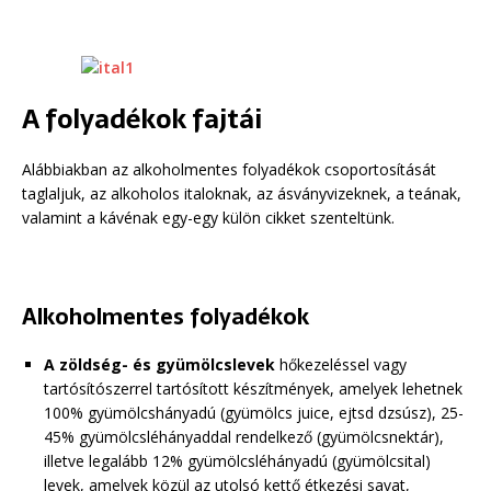
A folyadékok fajtái
Alábbiakban az alkoholmentes folyadékok csoportosítását
taglaljuk, az alkoholos italoknak, az ásványvizeknek, a teának,
valamint a kávénak egy-egy külön cikket szenteltünk.
Alkoholmentes folyadékok
A zöldség- és gyümölcslevek
hőkezeléssel vagy
tartósítószerrel tartósított készítmények, amelyek lehetnek
100% gyümölcshányadú (gyümölcs juice, ejtsd dzsúsz), 25-
45% gyümölcsléhányaddal rendelkező (gyümölcsnektár),
illetve legalább 12% gyümölcsléhányadú (gyümölcsital)
levek, amelyek közül az utolsó kettő étkezési savat,