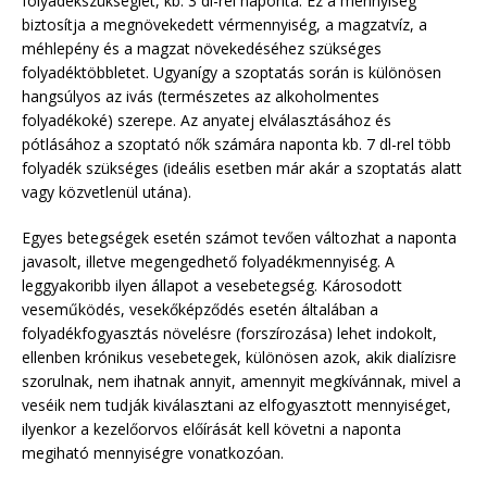
folyadékszükséglet, kb. 3 dl-rel naponta. Ez a mennyiség
biztosítja a megnövekedett vérmennyiség, a magzatvíz, a
méhlepény és a magzat növekedéséhez szükséges
folyadéktöbbletet. Ugyanígy a szoptatás során is különösen
hangsúlyos az ivás (természetes az alkoholmentes
folyadékoké) szerepe. Az anyatej elválasztásához és
pótlásához a szoptató nők számára naponta kb. 7 dl-rel több
folyadék szükséges (ideális esetben már akár a szoptatás alatt
vagy közvetlenül utána).
Egyes betegségek esetén számot tevően változhat a naponta
javasolt, illetve megengedhető folyadékmennyiség. A
leggyakoribb ilyen állapot a vesebetegség. Károsodott
veseműködés, vesekőképződés esetén általában a
folyadékfogyasztás növelésre (forszírozása) lehet indokolt,
ellenben krónikus vesebetegek, különösen azok, akik dialízisre
szorulnak, nem ihatnak annyit, amennyit megkívánnak, mivel a
veséik nem tudják kiválasztani az elfogyasztott mennyiséget,
ilyenkor a kezelőorvos előírását kell követni a naponta
megiható mennyiségre vonatkozóan.