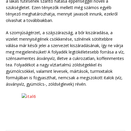
a lakás fűtésének szárító hatása éppenséggel növeli a
szükségletet. Ezen tényezők mellett még számos egyéb
tényező meghatározhatja, mennyit javasolt innunk, ezekről
olvashat a továbbiakban.
A szomjúságérzet, a szájszárazság, a bőr kiszáradása, a
vizelet mennyiségének csökkenése, színének sötétebbre
válása már késői jelei a szervezet kiszáradásának, így ne várja
meg megjelenésüket! A folyadék legtökéletesebb forrása a víz,
szénsavmentes ásványvíz, illetve a cukrozatlan, koffeinmentes
tea. Folyadékot a nagy víztartalmú zöldségekkel és
gyümölcsökkel, valamint levesek, mártások, turmixitalok
formájában is fogyaszthat, nemcsak a megszokott italok (víz,
ásványvíz, gyümölcs-, zöldséglevek) révén.