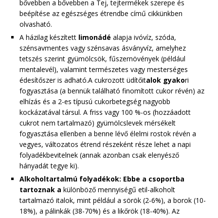
bővebben a bővebben a Tej, tejtermékek szerepe és
beépítése az egészséges étrendbe című cikkünkben
olvasható.
A házilag készített
limonádé
alapja ivóvíz, szóda,
szénsavmentes vagy szénsavas ásványvíz, amelyhez
tetszés szerint gyümölcsök, fűszernövények (például
mentalevél), valamint természetes vagy mesterséges
édesítőszer is adható.A cukrozott üdítőit
alok gyako
ri
fogyasztása (a bennük található finomított cukor révén) az
elhízás és a 2-es típusú cukorbetegség nagyobb
kockázatával társul. A friss vagy 100 %-os (hozzáadott
cukrot nem tartalmazó) gyümölcslevek mérsékelt
fogyasztása ellenben a benne lévő élelmi rostok révén a
vegyes, változatos étrend részeként része lehet a napi
folyadékbevitelnek (annak azonban csak elenyésző
hányadát tegye ki).
Alkoholtartalmú folyadékok: Ebbe a csoportba
tartoznak a
különböző mennyiségű etil-alkoholt
tartalmazó italok, mint például a sörök (2-6%), a borok (10-
18%), a pálinkák (38-70%) és a likőrök (18-40%). Az