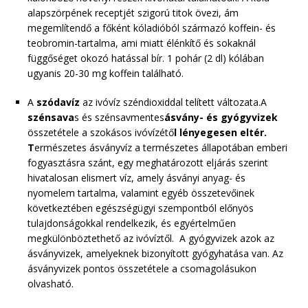
alapszörpének receptjét szigorú titok övezi, ám
megemlítendő a főként kóladióból származó koffein- és
teobromin-tartalma, ami miatt élénkítő és sokaknál
függőséget okozó hatással bír. 1 pohár (2 dl) kólában
ugyanis 20-30 mg koffein található.
A
szódavíz
az ivóvíz széndioxiddal telített változata.A
szénsava
s és szénsavmentes
ásvány- és gyógyvizek
összetétele a szokásos ivóvízétő
l lényegesen eltér.
T
ermészetes ásványvíz a természetes állapotában emberi
fogyasztásra szánt, egy meghatározott eljárás szerint
hivatalosan elismert víz, amely ásványi anyag- és
nyomelem tartalma, valamint egyéb összetevőinek
következtében egészségügyi szempontból előnyös
tulajdonságokkal rendelkezik, és egyértelműen
megkülönböztethető az ivóvíztől. A gyógyvizek azok az
ásványvizek, amelyeknek bizonyított gyógyhatása van. Az
ásványvizek pontos összetétele a csomagolásukon
olvasható.