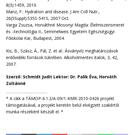
8(3):1459, 2010.
Manz, F.: Hydration and disease. J Am Coll Nutr.,
26(5Suppl):535S-541S, 2007 Oct.
Varga Zsuzsa, Horváthné Mosonyi Magda: Élelmiszerismeret
és –technológia II., Semmelweis Egyetem Egészségügyi
Főiskolai Kar, Budapest, 2004.
Kis, B., Szász, Á., Pál, Z. et al.: Ásványvíz meghatározások
erdővidéki források tükrében. Alkoholmentes italok, 3, 42,
2007.
Szerző: Schmidt Judit Lektor: Dr. Palik Éva, Horváth
Zoltánné
* A cikk a TÁMOP-6.1.2/A-09/1-KMR-2010-0426 projekt
támogatásával, a projekt keretén belül elvégzett szakértői
munka részeként készült el. *