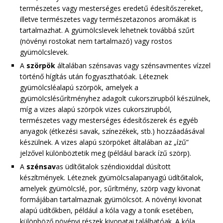
természetes vagy mesterséges eredetű édesítőszereket,
illetve természetes vagy természetazonos aromákat is
tartalmazhat. A gyümölcslevek lehetnek továbbá szűrt
(növényi rostokat nem tartalmazó) vagy rostos
gyümölcslevek.
A
szörpök
általában szénsavas vagy szénsavmentes vízzel
történő hígítás után fogyaszthatóak. Léteznek
gyümölcsléalapú szörpök, amelyek a
gyümölcslésűrítményhez adagolt cukorszirupból készülnek,
míg a vizes alapú szörpök vizes cukorszirupból,
természetes vagy mesterséges édesítőszerek és egyéb
anyagok (étkezési savak, színezékek, stb.) hozzáadásával
készülnek. A vizes alapú szörpöket általában az „ízű”
jelzővel különböztetik meg (például barack ízű szörp).
A
szénsav
as üdítőitalok széndioxiddal dúsított
készítmények. Léteznek gyümölcsalapanyagú üdítőitalok,
amelyek gyümölcslé, por, sűrítmény, szörp vagy kivonat
formájában tartalmaznak gyümölcsöt. A növényi kivonat
alapú üdítőkben, például a kóla vagy a tonik esetében,
különböző növényi részek kivonatai találhatóak. A kóla