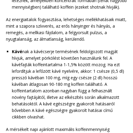
léteznek, amelyekben koncentrált formában (tehát nagyobb
mennyiségben) található koffein (ezeket shotnak hívják).
Az energiaitalok fogyasztása, lehetséges mellékhatásaik miatt,
mint a szapora szívverés, az erős hányinger és hányás, a
remegés, a mellkasi fájdalom, a felgyorsult pulzus, a
nyugtalanság, az álmatlanság, kerülendő.
Kávé
nak a kávécserje termésének feldolgozott magját
hívjuk, amelyet pörkölést követően használunk fel. A
kávéfajták koffeintartalma 1-1,5% között mozog. Ha ezt
lefordítjuk a lefőzött kávé nyelvére, akkor: 1 csésze (0,5 dl)
presszó kávéban 100 mg, míg egy csésze (2 dl) hosszú
kávéban átlagosan 90-180 mg koffein található. A
koffeintartalom azonban nagyban függ a felhasznált
növény fajtájától, illetve az elkészítés során alkalmazott
behatásoktól. A kávé egészségre gyakorolt hatásairól
bővebben A kávé egészségre gyakorolt hatásai című
cikkben olvashat.
A mérsékelt napi ajánlott maximális koffeinmennyiség