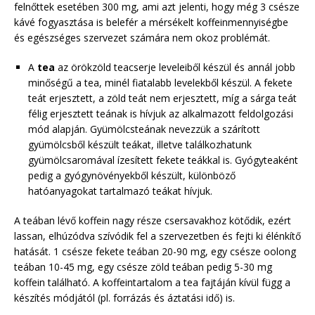
felnőttek esetében 300 mg, ami azt jelenti, hogy még 3 csésze
kávé fogyasztása is belefér a mérsékelt koffeinmennyiségbe
és egészséges szervezet számára nem okoz problémát.
A
tea
az örökzöld teacserje leveleiből készül és annál jobb
minőségű a tea, minél fiatalabb levelekből készül. A fekete
teát erjesztett, a zöld teát nem erjesztett, míg a sárga teát
félig erjesztett teának is hívjuk az alkalmazott feldolgozási
mód alapján. Gyümölcsteának nevezzük a szárított
gyümölcsből készült teákat, illetve találkozhatunk
gyümölcsaromával ízesített fekete teákkal is. Gyógyteaként
pedig a gyógynövényekből készült, különböző
hatóanyagokat tartalmazó teákat hívjuk.
A teában lévő koffein nagy része csersavakhoz kötődik, ezért
lassan, elhúzódva szívódik fel a szervezetben és fejti ki élénkítő
hatását. 1 csésze fekete teában 20-90 mg, egy csésze oolong
teában 10-45 mg, egy csésze zöld teában pedig 5-30 mg
koffein található. A koffeintartalom a tea fajtáján kívül függ a
készítés módjától (pl. forrázás és áztatási idő) is.