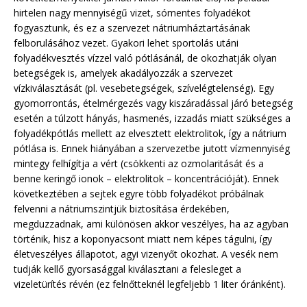
hirtelen nagy mennyiségű vizet, sómentes folyadékot
fogyasztunk, és ez a szervezet nátriumháztartásának
felborulásához vezet. Gyakori lehet sportolás utáni
folyadékvesztés vízzel való pótlásánál, de okozhatják olyan
betegségek is, amelyek akadályozzák a szervezet
vízkiválasztását (pl. vesebetegségek, szívelégtelenség). Egy
gyomorrontás, ételmérgezés vagy kiszáradással járó betegség
esetén a túlzott hányás, hasmenés, izzadás miatt szükséges a
folyadékpótlás mellett az elvesztett elektrolitok, így a nátrium
pótlása is. Ennek hiányában a szervezetbe jutott vízmennyiség
mintegy felhígítja a vért (csökkenti az ozmolaritását és a
benne keringő ionok – elektrolitok – koncentrációját). Ennek
következtében a sejtek egyre több folyadékot próbálnak
felvenni a nátriumszintjük biztosítása érdekében,
megduzzadnak, ami különösen akkor veszélyes, ha az agyban
történik, hisz a koponyacsont miatt nem képes tágulni, így
életveszélyes állapotot, agyi vizenyőt okozhat. A vesék nem
tudják kellő gyorsasággal kiválasztani a felesleget a
vizeletürítés révén (ez felnőtteknél legfeljebb 1 liter óránként).