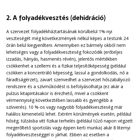
2. A folyadékvesztés (dehidráció)
A szervezet folyadékháztartásának körülbelül 1%-nyi
veszteségét még következmények nélkül képes a testünk 24
órán belül kiegyenlíteni. Amennyiben ez bármely okból nem
lehetséges vagy a folyadékveszteség fokozódik (erőteljes
izzadás, hányás, hasmenés révén), jelentős mértékben
csökkenhet a szellemi és a fizikai teljesítőképesség (például
csökken a koncentráló képesség, lassul a gondolkodás, nő a
fáradtságérzet), zavart szenvedhet a szervezet hőszabályozó
rendszere és a szívműködést is befolyásolhatja (ez akár a
pulzus kitapintásakor is érezhető, mivel a csökkent
vérmennyiség következtében lassabb és gyengébb a
szívverés). 10 %-os vagy nagyobb folyadékveszteség már
halálos kimenetelű lehet. Extrém körülmények esetén, például
hőség, túlzásba vitt fizikai terhelés (például tűző napon végzett
megerőltető sportolás vagy éppen kerti munka) akár 8 liternyi
folyadékveszteséggel is járhat. Ebben az esetben a