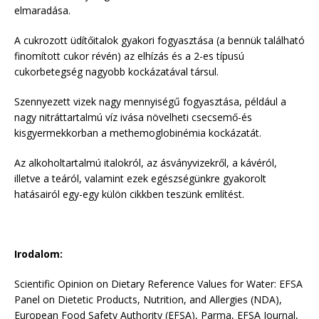
elmaradása.
A cukrozott üdítőitalok gyakori fogyasztása (a bennük található
finomított cukor révén) az elhízás és a 2-es típusú
cukorbetegség nagyobb kockázatával társul.
Szennyezett vizek nagy mennyiségű fogyasztása, például a
nagy nitráttartalmú víz ivása növelheti csecsemő-és
kisgyermekkorban a methemoglobinémia kockázatát.
Az alkoholtartalmú italokról, az ásványvizekről, a kávéról,
illetve a teáról, valamint ezek egészségünkre gyakorolt
hatásairól egy-egy külön cikkben teszünk említést.
Irodalom:
Scientific Opinion on Dietary Reference Values for Water: EFSA
Panel on Dietetic Products, Nutrition, and Allergies (NDA),
European Food Safety Authority (EFSA), Parma, EFSA Journal,