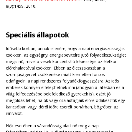
8(3):1459, 2010.
Speciális állapotok
Idősebb korban, annak ellenére, hogy a napi energiaszükséglet
csökken, az egységnyi energiabevitelre jutó folyadékszükséglet
mégis nő, mivel a vesék koncentráló képessége az életkor
előrehaladtával csökken. Ebben az életszakaszban a
szomjúságérzet csökkenése miatt kiemelten fontos
odafigyelni a napi rendszeres folyadékfogyasztásra. Az idős
emberek könnyen elfelejthetnek inni (ahogyan a játékban és a
világ felfedezésébe belefeledkező gyerekek is), ezért jó
megoldás lehet, ha ők vagy családtagjaik előre odakészítik egy
kancsóban vagy időről időre cserélt pohárban, bögrében az
innivalót.
Nők esetében a várandósság alatt nő meg a napi