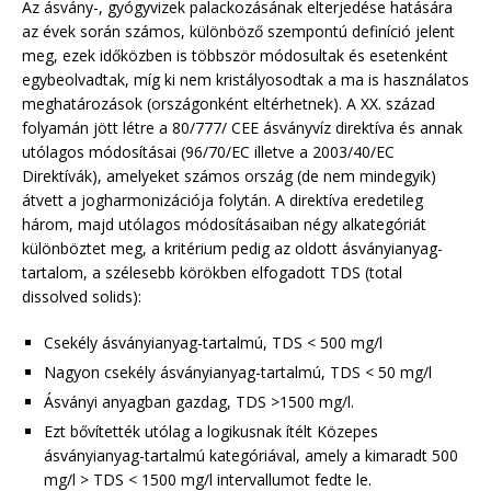
Az ásvány-, gyógyvizek palackozásának elterjedése hatására
az évek során számos, különböző szempontú definíció jelent
meg, ezek időközben is többször módosultak és esetenként
egybeolvadtak, míg ki nem kristályosodtak a ma is használatos
meghatározások (országonként eltérhetnek). A XX. század
folyamán jött létre a 80/777/ CEE ásványvíz direktíva és annak
utólagos módosításai (96/70/EC illetve a 2003/40/EC
Direktívák), amelyeket számos ország (de nem mindegyik)
átvett a jogharmonizációja folytán. A direktíva eredetileg
három, majd utólagos módosításaiban négy alkategóriát
különböztet meg, a kritérium pedig az oldott ásványianyag-
tartalom, a szélesebb körökben elfogadott TDS (total
dissolved solids):
Csekély ásványianyag-tartalmú, TDS < 500 mg/l
Nagyon csekély ásványianyag-tartalmú, TDS < 50 mg/l
Ásványi anyagban gazdag, TDS >1500 mg/l.
Ezt bővítették utólag a logikusnak ítélt Közepes
ásványianyag-tartalmú kategóriával, amely a kimaradt 500
mg/l > TDS < 1500 mg/l intervallumot fedte le.