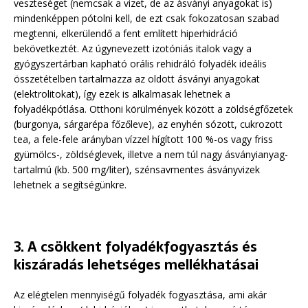
veszteséget (nemcsak a vizet, de az ásványi anyagokat is)
mindenképpen pótolni kell, de ezt csak fokozatosan szabad
megtenni, elkerülendő a fent említett hiperhidráció
bekövetkeztét. Az úgynevezett izotóniás italok vagy a
gyógyszertárban kapható orális rehidráló folyadék ideális
összetételben tartalmazza az oldott ásványi anyagokat
(elektrolitokat), így ezek is alkalmasak lehetnek a
folyadékpótlása. Otthoni körülmények között a zöldségfőzetek
(burgonya, sárgarépa főzőleve), az enyhén sózott, cukrozott
tea, a fele-fele arányban vízzel hígított 100 %-os vagy friss
gyümölcs-, zöldséglevek, illetve a nem túl nagy ásványianyag-
tartalmú (kb. 500 mg/liter), szénsavmentes ásványvizek
lehetnek a segítségünkre.
3. A csökkent folyadékfogyasztás és
kiszáradás lehetséges mellékhatásai
Az elégtelen mennyiségű folyadék fogyasztása, ami akár