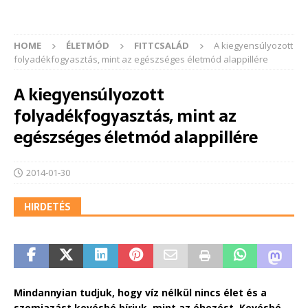
HOME
ÉLETMÓD
FITTCSALÁD
A kiegyensúlyozott
folyadékfogyasztás, mint az egészséges életmód alappillére
A kiegyensúlyozott
folyadékfogyasztás, mint az
egészséges életmód alappillére
2014-01-30
HIRDETÉS
Mindannyian tudjuk, hogy víz nélkül nincs élet és a
szomjazást kevésbé bírjuk, mint az éhezést. Kevésbé