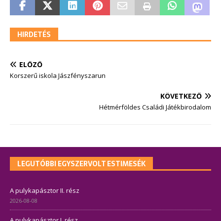
HIRDETÉS
ELŐZŐ
Korszerű iskola Jászfényszarun
KÖVETKEZŐ
Hétmérföldes Családi Játékbirodalom
LEGUTÓBBI EGYSZERVOLT ESTIMESÉK
A pulykapásztor II. rész
2026-08-08
A pulykapásztor I. rész