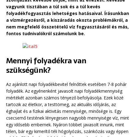
vagyunk tisztában a túl sok és a túl kevés
folyadékfogyasztás lehetséges hatásaival. Írásunkban
a vízmérgezésről, a kiszáradás okozta problémákról, a
nem megfelelő összetételű víz fogyasztásáról és más,
fontos tudnivalókról számolunk be.
Mennyi folyadékra van
szükségünk?
Az ajánlott napi folyadékbevitel felnőttek esetében 7-8 pohár
folyadék. Az egyénenként javasolt napi folyadékmennyiség
mértékét azonban számos tényező befolyásolja. Ezek közé
tartozik az életkor, a testtömeg, az aktuális időjárás, az
éghajlat és a fizikai aktivitás mennyisége, minősége is. Egy
csecsemő testének lényegesen nagyobb mennyisége víz, mint
egy idősebb embernek. Nyáron többet javasolt innunk, mint
télen, bár egy kimerítő téli hógolyózás, szánkózás vagy éppen