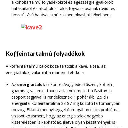
alkoholtartalmú folyadékokról és egészségre gyakorolt
hatásaikról Az alkoholos italok fogyasztásának rövid- és
hosszú távú hatásai című cikkben olvashat bővebben.
Koffeintartalmú folyadékok
A koffeintartalmú italok közé tartozik a kávé, a tea, az
energiaitalok, valamint a már említett kóla.
Az
energiaitalok
cukor- és/vagy édesítőszer-, koffein-,
guarana-, valamint taurintartalmuk mellett a B-vitamin
csoport tagjaival is rendelkeznek. 1 pohár (kb. 2,5 dl)
energiaital koffeintartalma 28-87 mg közötti tartományban
mozog. Ekkora mennyiséggel önmagában nincs probléma,
viszont közismert, hogy az energiaitalok nagyobb
kiszerelésben is kaphatóak, illetve olyan készítmények is