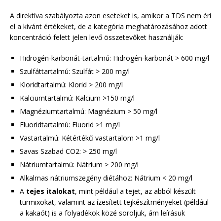
A direktíva szabályozta azon eseteket is, amikor a TDS nem éri
el a kívánt értékeket, de a kategória meghatározásához adott
koncentráció felett jelen levő összetevőket használják:
Hidrogén-karbonát-tartalmú: Hidrogén-karbonát > 600 mg/l
Szulfáttartalmú: Szulfát > 200 mg/l
Kloridtartalmú: Klorid > 200 mg/l
Kalciumtartalmú: Kalcium >150 mg/l
Magnéziumtartalmú: Magnézium > 50 mg/l
Fluoridtartalmú: Fluorid >1 mg/l
Vastartalmú: Kétértékű vastartalom >1 mg/l
Savas Szabad CO2: > 250 mg/l
Nátriumtartalmú: Nátrium > 200 mg/l
Alkalmas nátriumszegény diétához: Nátrium < 20 mg/l
A
tejes italokat
, mint például a tejet, az abból készült
turmixokat, valamint az ízesített tejkészítményeket (például
a kakaót) is a folyadékok közé soroljuk, ám leírásuk