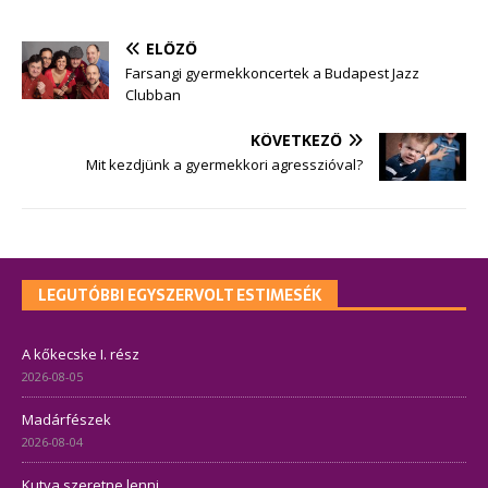
ELŐZŐ
Farsangi gyermekkoncertek a Budapest Jazz
Clubban
KÖVETKEZŐ
Mit kezdjünk a gyermekkori agresszióval?
LEGUTÓBBI EGYSZERVOLT ESTIMESÉK
A kőkecske I. rész
2026-08-05
Madárfészek
2026-08-04
Kutya szeretne lenni