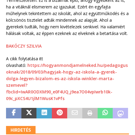
Természetesen. Ez is a bizalmat építi, ahogy egyébként az is,
ha a vitáknál elismerem az igazukat. Ezért én egyfajta
műhelynek tekintettem az iskolát, ahol az együttműködés és a
kölcsönös tisztelet adták mindennek az alapját. Ahol a
gyerekek tudták, hogy nem kivételezek senkivel. Ha valamiért
hálásak voltak, az éppen ezeknek az elveknek a betartása volt.
BAKÓCZY SZILVIA
A cikk folytatása itt
olvasható:
https://hogyanmondjamelneked.hu/pedagogus
oknak/2018/09/03/hagyjak-hogy-az-iskola-a-gyerek-
dolga-legyen-bizalom-es-az-iskola-winkler-marta-
szemevel?
fbclid=IwAR0ODXM90_e0F4UQ_j9ea7O04vpIwrb10k-
09c_pXCS4U1jlM1WusK1vPfs
HIRDETÉS