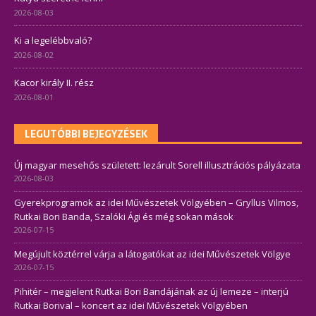
2026-08-03
Ki a legelébbvaló?
2026-08-02
Kacor király II. rész
2026-08-01
LEGUTÓBBI BEJEGYZÉSEK
Új magyar mesehős született: lezárult Sorell illusztrációs pályázata
2026-08-03
Gyerekprogramok az idei Művészetek Völgyében – Gryllus Vilmos,
Rutkai Bori Banda, Szalóki Ági és még sokan mások
2026-07-15
Megújult köztérrel várja a látogatókat az idei Művészetek Völgye
2026-07-15
Pihitér – megjelent Rutkai Bori Bandájának az új lemeze – interjú
Rutkai Borival – koncert az idei Művészetek Völgyében