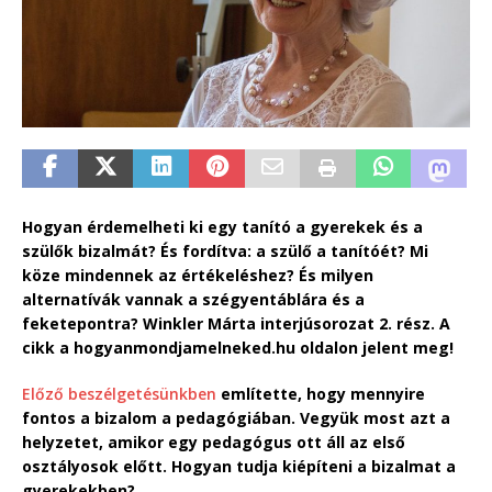
Hogyan érdemelheti ki egy tanító a gyerekek és a
szülők bizalmát? És fordítva: a szülő a tanítóét? Mi
köze mindennek az értékeléshez? És milyen
alternatívák vannak a szégyentáblára és a
feketepontra? Winkler Márta interjúsorozat 2. rész. A
cikk a hogyanmondjamelneked.hu oldalon jelent meg!
Előző beszélgetésünkben
említette, hogy mennyire
fontos a bizalom a pedagógiában. Vegyük most azt a
helyzetet, amikor egy pedagógus ott áll az első
osztályosok előtt. Hogyan tudja kiépíteni a bizalmat a
gyerekekben?