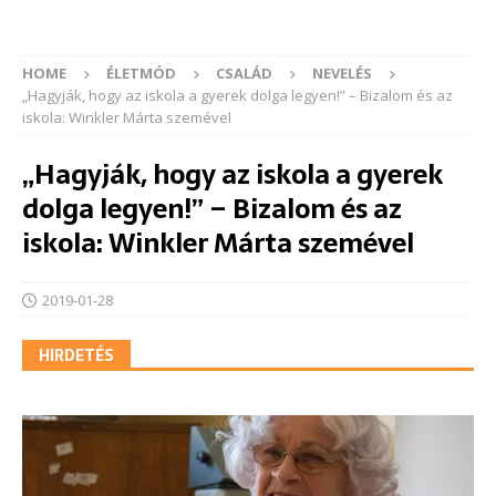
HOME
ÉLETMÓD
CSALÁD
NEVELÉS
„Hagyják, hogy az iskola a gyerek dolga legyen!” – Bizalom és az
iskola: Winkler Márta szemével
„Hagyják, hogy az iskola a gyerek
dolga legyen!” – Bizalom és az
iskola: Winkler Márta szemével
2019-01-28
HIRDETÉS