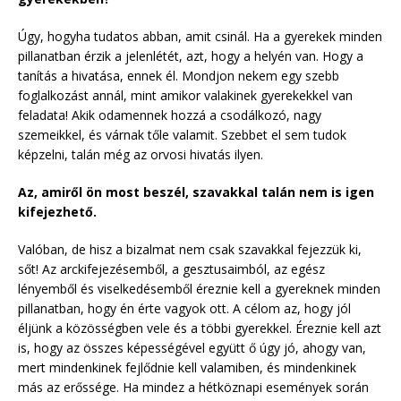
Úgy, hogyha tudatos abban, amit csinál. Ha a gyerekek minden
pillanatban érzik a jelenlétét, azt, hogy a helyén van. Hogy a
tanítás a hivatása, ennek él. Mondjon nekem egy szebb
foglalkozást annál, mint amikor valakinek gyerekekkel van
feladata! Akik odamennek hozzá a csodálkozó, nagy
szemeikkel, és várnak tőle valamit. Szebbet el sem tudok
képzelni, talán még az orvosi hivatás ilyen.
Az, amiről ön most beszél, szavakkal talán nem is igen
kifejezhető.
Valóban, de hisz a bizalmat nem csak szavakkal fejezzük ki,
sőt! Az arckifejezésemből, a gesztusaimból, az egész
lényemből és viselkedésemből éreznie kell a gyereknek minden
pillanatban, hogy én érte vagyok ott. A célom az, hogy jól
éljünk a közösségben vele és a többi gyerekkel. Éreznie kell azt
is, hogy az összes képességével együtt ő úgy jó, ahogy van,
mert mindenkinek fejlődnie kell valamiben, és mindenkinek
más az erőssége. Ha mindez a hétköznapi események során