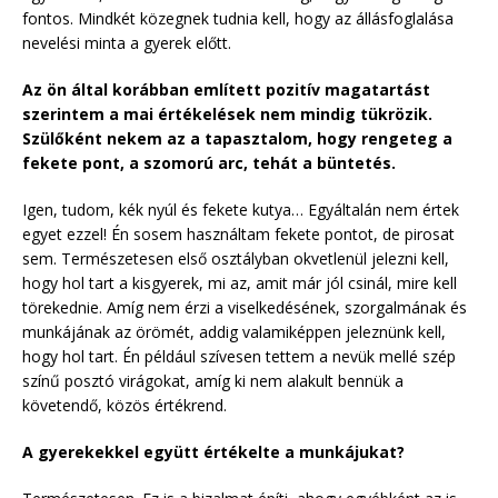
fontos. Mindkét közegnek tudnia kell, hogy az állásfoglalása
nevelési minta a gyerek előtt.
Az ön által korábban említett pozitív magatartást
szerintem a mai értékelések nem mindig tükrözik.
Szülőként nekem az a tapasztalom, hogy rengeteg a
fekete pont, a szomorú arc, tehát a büntetés.
Igen, tudom, kék nyúl és fekete kutya… Egyáltalán nem értek
egyet ezzel! Én sosem használtam fekete pontot, de pirosat
sem. Természetesen első osztályban okvetlenül jelezni kell,
hogy hol tart a kisgyerek, mi az, amit már jól csinál, mire kell
törekednie. Amíg nem érzi a viselkedésének, szorgalmának és
munkájának az örömét, addig valamiképpen jeleznünk kell,
hogy hol tart. Én például szívesen tettem a nevük mellé szép
színű posztó virágokat, amíg ki nem alakult bennük a
követendő, közös értékrend.
A gyerekekkel együtt értékelte a munkájukat?