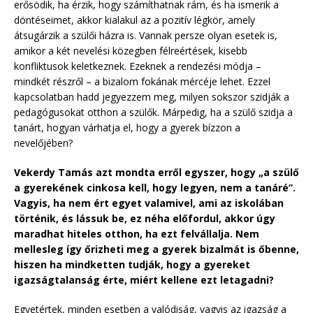
erősödik, ha érzik, hogy számíthatnak rám, és ha ismerik a
döntéseimet, akkor kialakul az a pozitív légkör, amely
átsugárzik a szülői házra is. Vannak persze olyan esetek is,
amikor a két nevelési közegben félreértések, kisebb
konfliktusok keletkeznek. Ezeknek a rendezési módja –
mindkét részről – a bizalom fokának mércéje lehet. Ezzel
kapcsolatban hadd jegyezzem meg, milyen sokszor szidják a
pedagógusokat otthon a szülők. Márpedig, ha a szülő szidja a
tanárt, hogyan várhatja el, hogy a gyerek bízzon a
nevelőjében?
Vekerdy Tamás azt mondta erről egyszer, hogy „a szülő
a gyerekének cinkosa kell, hogy legyen, nem a tanáré”.
Vagyis, ha nem ért egyet valamivel, ami az iskolában
történik, és lássuk be, ez néha előfordul, akkor úgy
maradhat hiteles otthon, ha ezt felvállalja. Nem
mellesleg így őrizheti meg a gyerek bizalmát is őbenne,
hiszen ha mindketten tudják, hogy a gyereket
igazságtalanság érte, miért kellene ezt letagadni?
Egyetértek, minden esetben a valódiság, vagyis az igazság a