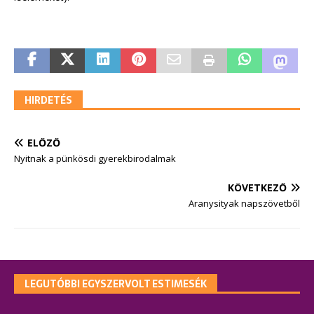
HIRDETÉS
ELŐZŐ
Nyitnak a pünkösdi gyerekbirodalmak
KÖVETKEZŐ
Aranysityak napszövetből
LEGUTÓBBI EGYSZERVOLT ESTIMESÉK