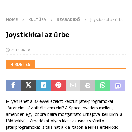
HOME
KULTÚRA
SZABADIDŐ
Joystickkal az űrbe
Joystickkal az űrbe
2013-04-18
HIRDETÉS
Milyen lehet a 32 évvel ezelőtt készült játékprogramokat
történelmi távlatból szemlélni? A Space Invaders mellett,
amelyben egy jobbra-balra mozgatható űrhajóval kell kilőni a
földönkívüli támadókat olyan klasszikusnak számító
játékprogramokat is találhat a kiállításon a lelkes érdeklődő,