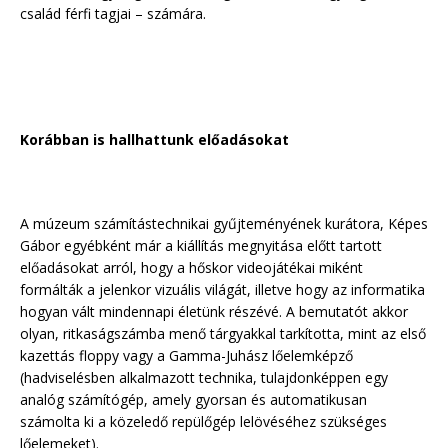
család férfi tagjai – számára.
Korábban is hallhattunk előadásokat
A múzeum számítástechnikai gyűjteményének kurátora, Képes
Gábor egyébként már a kiállítás megnyitása előtt tartott
előadásokat arról, hogy a hőskor videojátékai miként
formálták a jelenkor vizuális világát, illetve hogy az informatika
hogyan vált mindennapi életünk részévé. A bemutatót akkor
olyan, ritkaságszámba menő tárgyakkal tarkította, mint az első
kazettás floppy vagy a Gamma-Juhász lőelemképző
(hadviselésben alkalmazott technika, tulajdonképpen egy
analóg számítógép, amely gyorsan és automatikusan
számolta ki a közeledő repülőgép lelövéséhez szükséges
lőelemeket).