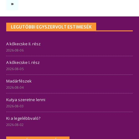
»
LEGUTÓBBI EGYSZERVOLT ESTIMESÉK
A kőkecske II. rész
2026-08-06
A kőkecske I. rész
2026-08-05
Madárfészek
2026-08-04
Kutya szeretne lenni
2026-08-03
Ki a legelébbvaló?
2026-08-02