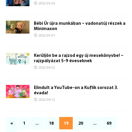
2022-05-03
Bébi Úr újra munkában – vadonatúj részek a
Minimaxon
2022-05-01
Kerüljön be a rajzod egy új mesekönyvbe! –
rajzpályázat 5-9 éveseknek
2022-04-22
Elindult a YouTube-on a Kuflik sorozat 3.
évada!
2022-04-12
«
1
…
18
19
20
…
69