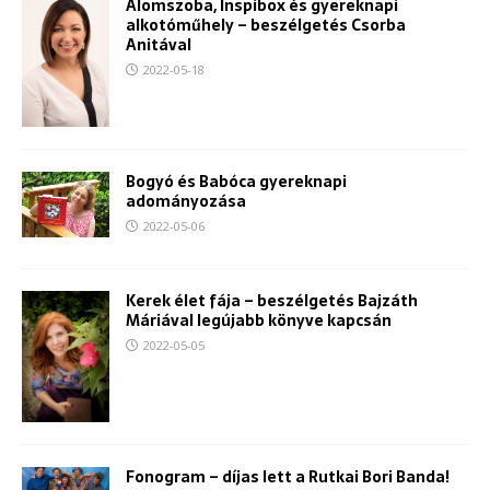
Álomszoba, Inspibox és gyereknapi
alkotóműhely – beszélgetés Csorba
Anitával
2022-05-18
Bogyó és Babóca gyereknapi
adományozása
2022-05-06
Kerek élet fája – beszélgetés Bajzáth
Máriával legújabb könyve kapcsán
2022-05-05
Fonogram – díjas lett a Rutkai Bori Banda!