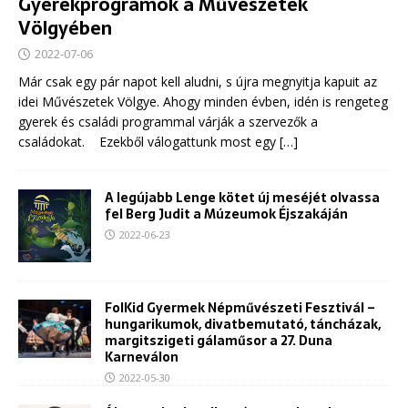
Gyerekprogramok a Művészetek
Völgyében
2022-07-06
Már csak egy pár napot kell aludni, s újra megnyitja kapuit az
idei Művészetek Völgye. Ahogy minden évben, idén is rengeteg
gyerek és családi programmal várják a szervezők a
családokat. Ezekből válogattunk most egy
[…]
A legújabb Lenge kötet új meséjét olvassa
fel Berg Judit a Múzeumok Éjszakáján
2022-06-23
FolKid Gyermek Népművészeti Fesztivál –
hungarikumok, divatbemutató, táncházak,
margitszigeti gálaműsor a 27. Duna
Karneválon
2022-05-30