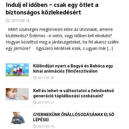
Indulj el időben – csak egy ötlet a
biztonságos közlekedésért
2017-09-18
Miért szükséges megtervezni előre az útvonalat, amerre
közlekedsz? Érdemes –e sietni, vagy időben kell elindulni?
Hogyan közelítsd meg a járdaszigeteket, ha fel akarsz szállni
egy járműre? Egyszerű kérdések ezek, s ugyan már
[…]
Különdíjat nyert a Bogyó és Babóca egy
kínai animációs filmfesztiválon
2017-09-18
Kell és lehet-e változtatni a felnövekvő
generáció táplálkozási szokásain?
2017-09-17
GYERMEKÜNK ÖNÁLLÓSODÁSÁNAK ELSŐ
LÉPÉSEI
2017-09-15