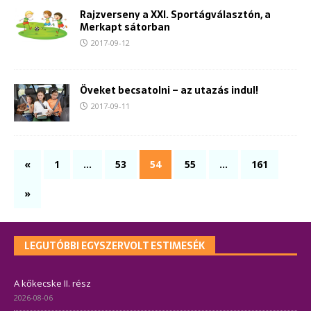
Rajzverseny a XXI. Sportágválasztón, a
Merkapt sátorban
2017-09-12
Öveket becsatolni – az utazás indul!
2017-09-11
«
1
…
53
54
55
…
161
»
LEGUTÓBBI EGYSZERVOLT ESTIMESÉK
A kőkecske II. rész
2026-08-06