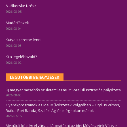
A kőkecske I. rész
2026-08-05
Madárfészek
2026-08-04
Kutya szeretne lenni
2026-08-03
Ki a legelébbvaló?
2026-08-02
LEGUTÓBBI BEJEGYZÉSEK
Új magyar mesehős született: lezárult Sorell illusztrációs pályázata
2026-08-03
Gyerekprogramok az idei Művészetek Völgyében – Gryllus Vilmos,
Rutkai Bori Banda, Szalóki Ági és még sokan mások
2026-07-15
Megújult köztérrel várja a látogatókat az idei Művészetek Völgye