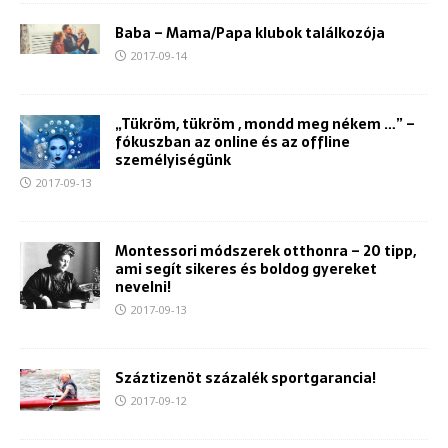
Baba – Mama/Papa klubok találkozója
2017-09-14
„Tükröm, tükröm , mondd meg nékem …” –
fókuszban az online és az offline
személyiségünk
2017-09-13
Montessori módszerek otthonra – 20 tipp,
ami segít sikeres és boldog gyereket
nevelni!
2017-09-13
Száztizenöt százalék sportgarancia!
2017-09-12