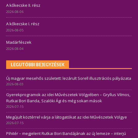
A kőkecske II. rész
2026-08-06
A kőkecske I. rész
2026-08-05
Madárfészek
2026-08-04
LEGUTÓBBI BEJEGYZÉSEK
Új magyar mesehős született: lezárult Sorell illusztrációs pályázata
2026-08-03
Gyerekprogramok az idei Művészetek Völgyében – Gryllus Vilmos,
Rutkai Bori Banda, Szalóki Ági és még sokan mások
2026-07-15
Megújult köztérrel várja a látogatókat az idei Művészetek Völgye
2026-07-15
Pihitér – megjelent Rutkai Bori Bandájának az új lemeze – interjú