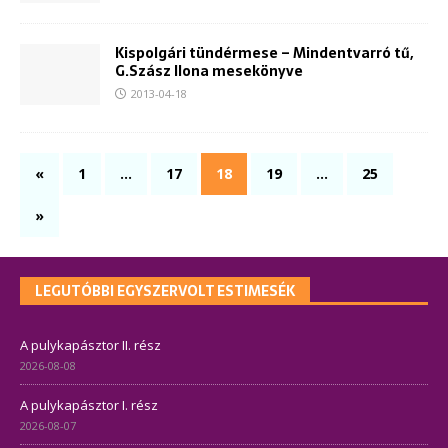
Kispolgári tündérmese – Mindentvarró tű,
G.Szász Ilona mesekönyve
2013-04-18
«
1
…
17
18
19
…
25
»
LEGUTÓBBI EGYSZERVOLT ESTIMESÉK
A pulykapásztor II. rész
2026-08-08
A pulykapásztor I. rész
2026-08-07