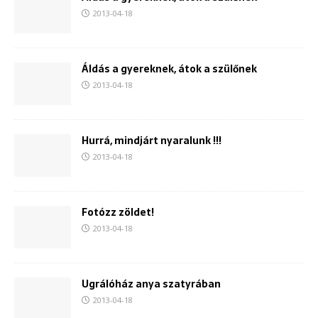
2013-04-18
Áldás a gyereknek, átok a szülőnek
2013-04-18
Hurrá, mindjárt nyaralunk !!!
2013-04-18
Fotózz zöldet!
2013-04-18
Ugrálóház anya szatyrában
2013-04-18