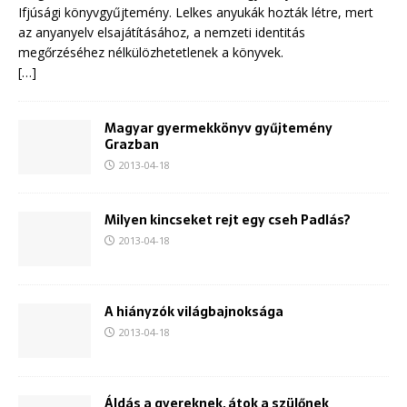
Ifjúsági könyvgyűjtemény. Lelkes anyukák hozták létre, mert
az anyanyelv elsajátításához, a nemzeti identitás
megőrzéséhez nélkülözhetetlenek a könyvek.
[…]
Magyar gyermekkönyv gyűjtemény
Grazban
2013-04-18
Milyen kincseket rejt egy cseh Padlás?
2013-04-18
A hiányzók világbajnoksága
2013-04-18
Áldás a gyereknek, átok a szülőnek