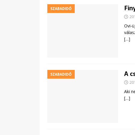
Fin
SZABADIDŐ
20
Ovi-ü
válas
[…]
A c
SZABADIDŐ
20
Aki n
[…]