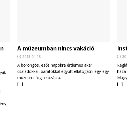
en
A múzeumban nincs vakáció
Ins
2013-04-18
20
A borongós, esős napokra érdemes akár
Réglá
családokkal, barátokkal együtt ellátogatni egy-egy
háza 
yik –
múzeumi foglalkozásra.
Magya
[…]
[…]
l
kény