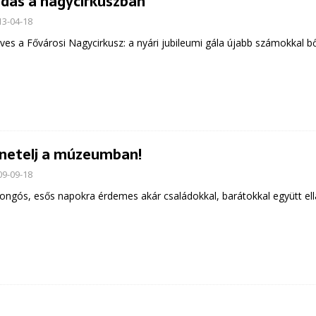
dás a nagycirkuszban
13-04-18
ves a Fővárosi Nagycirkusz: a nyári jubileumi gála újabb számokkal bőv
netelj a múzeumban!
09-09-18
ongós, esős napokra érdemes akár családokkal, barátokkal együtt el