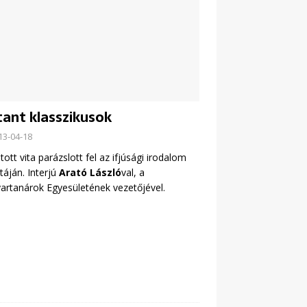
tant klasszikusok
13-04-18
tott vita parázslott fel az ifjúsági irodalom
táján. Interjú
Arató László
val, a
rtanárok Egyesületének vezetőjével.