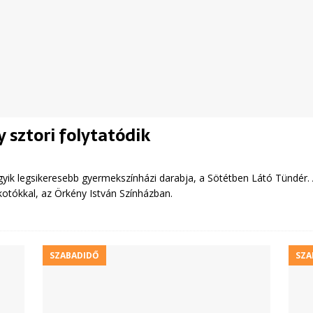
 sztori folytatódik
ik legsikeresebb gyermekszínházi darabja, a Sötétben Látó Tündér. A kö
kotókkal, az Örkény István Színházban.
SZABADIDŐ
SZA