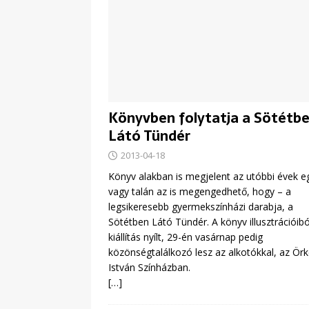
Könyvben folytatja a Sötétb
Látó Tündér
2013-04-18
Könyv alakban is megjelent az utóbbi évek eg
vagy talán az is megengedhető, hogy – a
legsikeresebb gyermekszínházi darabja, a
Sötétben Látó Tündér. A könyv illusztrációibó
kiállítás nyílt, 29-én vasárnap pedig
közönségtalálkozó lesz az alkotókkal, az Ör
István Színházban.
[…]