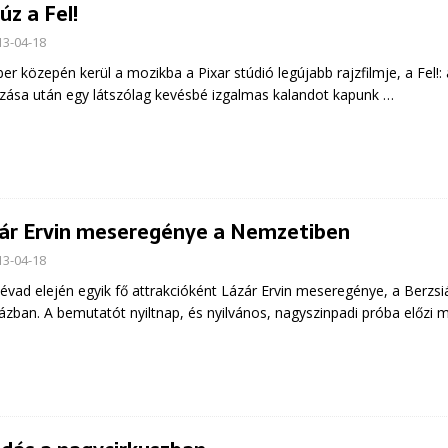
úz a Fel!
13-04-18
er közepén kerül a mozikba a Pixar stúdió legújabb rajzfilmje, a Fel!: 
zása után egy látszólag kevésbé izgalmas kalandot kapunk …
ár Ervin meseregénye a Nemzetiben
13-04-18
 évad elején egyik fő attrakcióként Lázár Ervin meseregénye, a Berzsi
ázban. A bemutatót nyiltnap, és nyilvános, nagyszinpadi próba előzi 