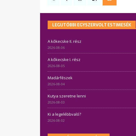
LEGUTÓBBI EGYSZERVOLT ESTIMESÉK
A kőkecske II. rész
2026-08-06
A kőkecske I. rész
2026-08-05
Madárfészek
2026-08-04
Kutya szeretne lenni
2026-08-03
Ki a legelébbvaló?
2026-08-02