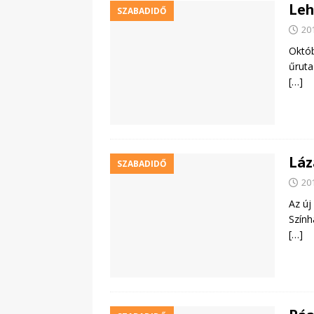
Leh
SZABADIDŐ
20
Októb
űruta
[…]
Láz
SZABADIDŐ
20
Az új
Szính
[…]