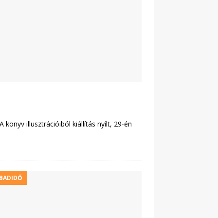
nyv illusztrációiból kiállítás nyílt, 29-én
BADIDŐ