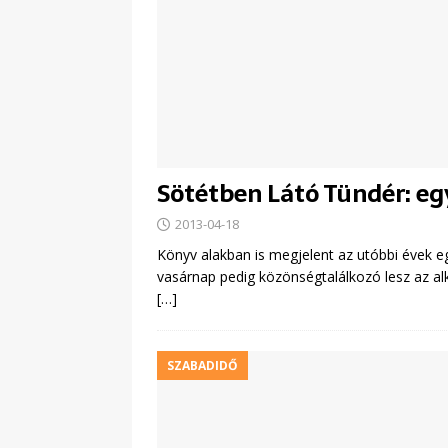
Sötétben Látó Tündér: egy
2013-04-18
Könyv alakban is megjelent az utóbbi évek egy
vasárnap pedig közönségtalálkozó lesz az al
[…]
SZABADIDŐ