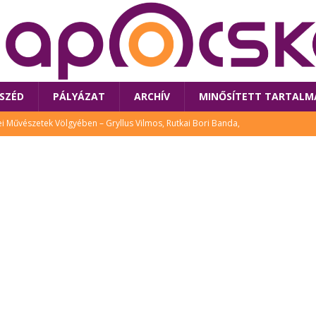
SZÉD
PÁLYÁZAT
ARCHÍV
MINŐSÍTETT TARTALM
 Művészetek Völgyében – Gryllus Vilmos, Rutkai Bori Banda,
TÚRA
 a látogatókat az idei Művészetek Völgye
CSALÁD
i Bori Bandájának az új lemeze – interjú Rutkai Borival – koncert az
A
klós író, költő idén a Művészetek Völgyében is fellép
KÖNYV
tt: lezárult Sorell illusztrációs pályázata
CSALÁD