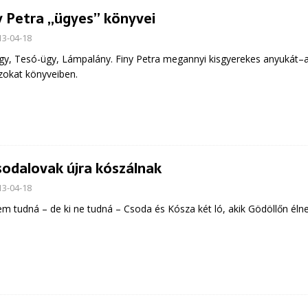
y Petra „ügyes” könyvei
13-04-18
gy, Tesó-ügy, Lámpalány. Finy Petra megannyi kisgyerekes anyukát–ap
zokat könyveiben.
sodalovak újra kószálnak
13-04-18
em tudná – de ki ne tudná – Csoda és Kósza két ló, akik Gödöllőn éln