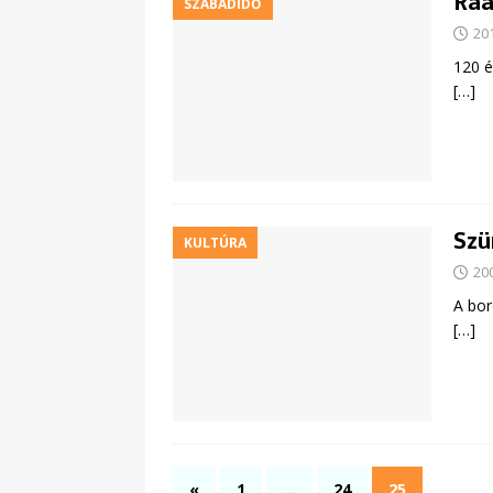
Ráa
SZABADIDŐ
20
120 é
[…]
Szü
KULTÚRA
20
A bor
[…]
«
1
…
24
25