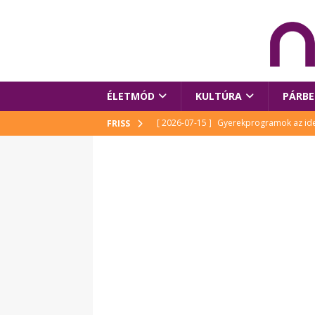
ÉLETMÓD
KULTÚRA
PÁRBE
[ 2026-07-15 ]
Gyerekprogramok az idei
FRISS
Szalóki Ági és még sokan mások
KUL
[ 2026-07-15 ]
Megújult köztérrel várja
[ 2026-07-15 ]
Pihitér – megjelent Rutka
idei Művészetek Völgyében
KULTÚR
[ 2026-06-29 ]
Apa kezdődik – Véssey Mi
[ 2026-08-03 ]
Új magyar mesehős születe