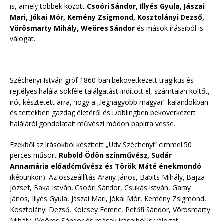
is, amely többek között
Csoóri Sándor, Illyés Gyula, Jászai
Mari, Jókai Mór, Kemény Zsigmond, Kosztolányi Dezső,
Vörösmarty Mihály, Weöres Sándor
és mások írásaiból is
válogat.
Széchenyi István gróf 1860-ban bekövetkezett tragikus és
rejtélyes halála sokféle találgatást indított el, számtalan költőt,
irót késztetett arra, hogy a „legnagyobb magyar” kalandokban
és tettekben gazdag életéről és Döblingben bekövetkezett
haláláról gondolatait művészi módon papirra vesse.
Ezekből az írásokból készített „Üdv Széchenyi” cimmel 50
perces műsort
Rubold Ödön színművész, Sudár
Annamária előadóművész és Török Máté énekmondó
(képünkön). Az összeállítás Arany János, Babits Mihály, Bajza
József, Baka István, Csoóri Sándor, Csukás István, Garay
János, Illyés Gyula, Jászai Mari, Jókai Mór, Kemény Zsigmond,
Kosztolányi Dezső, Kölcsey Ferenc, Petőfi Sándor, Vörösmarty
Mihály, Weöres Sándor és mások írásaiból is válogat.