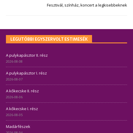
Fesztivál, színház, koncert a legkisebbeknek
LEGUTÓBBI EGYSZERVOLT ESTIMESÉK
A pulykapásztor II. rész
2026-08-08
A pulykapásztor I. rész
2026-08-07
A kőkecske II. rész
2026-08-06
A kőkecske I. rész
2026-08-05
Madárfészek
2026-08-04