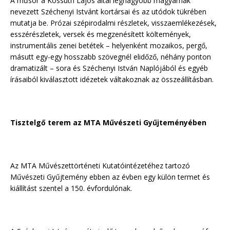
A műsor a Kossuth Lajos által legnagyobb magyarnak
nevezett Széchenyi Istvánt kortársai és az utódok tükrében
mutatja be. Prózai szépirodalmi részletek, visszaemlékezések,
esszérészletek, versek és megzenésített költemények,
instrumentális zenei betétek – helyenként mozaikos, pergő,
másutt egy-egy hosszabb szövegnél elidőző, néhány ponton
dramatizált – sora és Széchenyi István Naplójából és egyéb
írásaiból kiválasztott idézetek váltakoznak az összeállításban.
Tisztelgő terem az MTA Művészeti Gyűjteményében
Az MTA Művészettörténeti Kutatóintézetéhez tartozó
Művészeti Gyűjtemény ebben az évben egy külön termet és
kiállítást szentel a 150. évfordulónak.