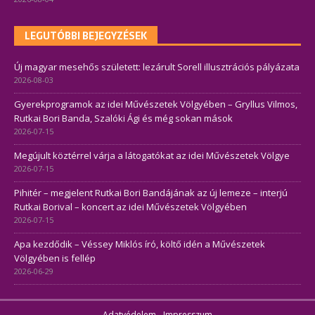
LEGUTÓBBI BEJEGYZÉSEK
Új magyar mesehős született: lezárult Sorell illusztrációs pályázata
2026-08-03
Gyerekprogramok az idei Művészetek Völgyében – Gryllus Vilmos,
Rutkai Bori Banda, Szalóki Ági és még sokan mások
2026-07-15
Megújult köztérrel várja a látogatókat az idei Művészetek Völgye
2026-07-15
Pihitér – megjelent Rutkai Bori Bandájának az új lemeze – interjú
Rutkai Borival – koncert az idei Művészetek Völgyében
2026-07-15
Apa kezdődik – Véssey Miklós író, költő idén a Művészetek
Völgyében is fellép
2026-06-29
Adatvédelem
-
Impresszum