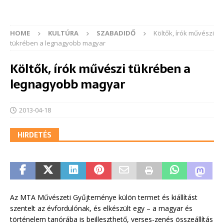
HOME
KULTÚRA
SZABADIDŐ
Költők, írók művészi
tükrében a legnagyobb magyar
Költők, írók művészi tükrében a
legnagyobb magyar
2013-04-18
HIRDETÉS
Az MTA Művészeti Gyűjteménye külön termet és kiállítást
szentelt az évfordulónak, és elkészült egy – a magyar és
történelem tanórába is beilleszthető, verses-zenés összeállítás