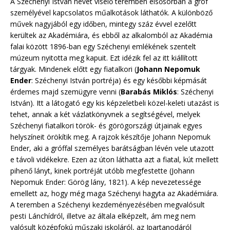
A Széchenyi István nevét viselő teremben elsősorban a gróf
személyével kapcsolatos műalkotások láthatók. A különböző
művek nagyjából egy időben, mintegy száz évvel ezelőtt
kerültek az Akadémiára, és ebből az alkalomból az Akadémia
falai között 1896-ban egy Széchenyi emlékének szentelt
múzeum nyitotta meg kapuit. Ezt idézik fel az itt kiállított
tárgyak. Mindenek előtt egy fiatalkori (
Johann Nepomuk
Ender
: Széchenyi István portréja) és egy későbbi képmását
érdemes majd szemügyre venni (
Barabás Miklós
: Széchenyi
István). Itt a látogató egy kis képzeletbeli közel-keleti utazást is
tehet, annak a két vázlatkönyvnek a segítségével, melyek
Széchenyi fiatalkori török- és görögországi útjainak egyes
helyszíneit örökítik meg. A rajzok készítője Johann Nepomuk
Ender, aki a gróffal személyes barátságban lévén vele utazott
e távoli vidékekre. Ezen az úton láthatta azt a fiatal, kút mellett
pihenő lányt, kinek portréját utóbb megfestette (Johann
Nepomuk Ender: Görög lány, 1821). A kép nevezetessége
emellett az, hogy még maga Széchenyi hagyta az Akadémiára.
A teremben a Széchenyi kezdeményezésében megvalósult
pesti Lánchídról, illetve az általa elképzelt, ám meg nem
valósult középfokú műszaki iskoláról, az Ipartanodáról