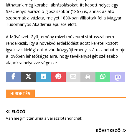
láthatunk még korabeli ábrázolásokat. Itt kapott helyet egy
Széchenyit ábrázoló gipsz szobor (1867) is, annak az álló
szobornak a vázlata, melyet 1880-ban állítottak fel a Magyar
Tudományos Akadémia épülete előtt.
A Művészeti Gyűjtemény mivel múzeumi státusszal nem
rendelkezik, így a növekvő érdeklődést adott keretei között
igyekszik kielégíteni. A várt közgyűjteményi státusz adhat majd
a jövőben lehetőséget arra, hogy tevékenységét szélesebb
alapokra helyezve végezze.
HIRDETÉS
ELŐZŐ
Van még mit tanulnia a varázslótanoncnak
KÖVETKEZŐ