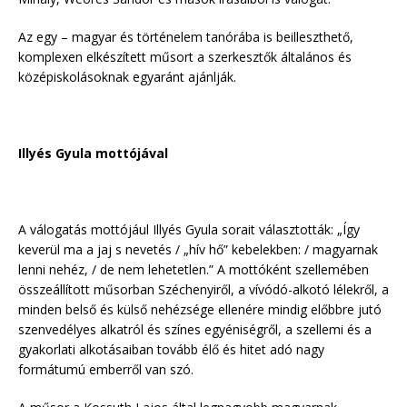
Az egy – magyar és történelem tanórába is beilleszthető,
komplexen elkészített műsort a szerkesztők általános és
középiskolásoknak egyaránt ajánlják.
Illyés Gyula mottójával
A válogatás mottójául Illyés Gyula sorait választották: „Így
keverül ma a jaj s nevetés / „hív hő” kebelekben: / magyarnak
lenni nehéz, / de nem lehetetlen.” A mottóként szellemében
összeállított műsorban Széchenyiről, a vívódó-alkotó lélekről, a
minden belső és külső nehézsége ellenére mindig előbbre jutó
szenvedélyes alkatról és színes egyéniségről, a szellemi és a
gyakorlati alkotásaiban tovább élő és hitet adó nagy
formátumú emberről van szó.