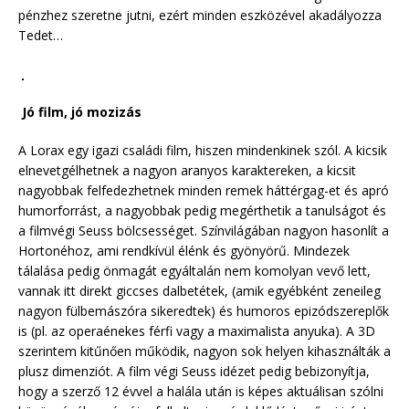
pénzhez szeretne jutni, ezért minden eszközével akadályozza
Tedet…
Jó film, jó mozizás
A Lorax egy igazi családi film, hiszen mindenkinek szól. A kicsik
elnevetgélhetnek a nagyon aranyos karaktereken, a kicsit
nagyobbak felfedezhetnek minden remek háttérgag-et és apró
humorforrást, a nagyobbak pedig megérthetik a tanulságot és
a filmvégi Seuss bölcsességet. Színvilágában nagyon hasonlít a
Hortonéhoz, ami rendkívül élénk és gyönyörű. Mindezek
tálalása pedig önmagát egyáltalán nem komolyan vevő lett,
vannak itt direkt giccses dalbetétek, (amik egyébként zeneileg
nagyon fülbemászóra sikeredtek) és humoros epizódszereplők
is (pl. az operaénekes férfi vagy a maximalista anyuka). A 3D
szerintem kitűnően működik, nagyon sok helyen kihasználták a
plusz dimenziót. A film végi Seuss idézet pedig bebizonyítja,
hogy a szerző 12 évvel a halála után is képes aktuálisan szólni