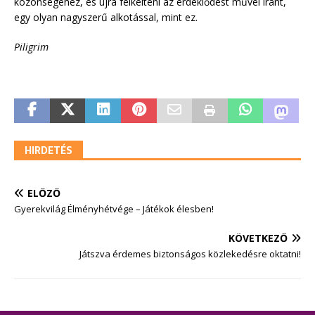
közönségéhez, és újra felkelteni az érdeklődést művei iránt,
egy olyan nagyszerű alkotással, mint ez.
Piligrim
HIRDETÉS
ELŐZŐ
Gyerekvilág Élményhétvége – Játékok élesben!
KÖVETKEZŐ
Játszva érdemes biztonságos közlekedésre oktatni!