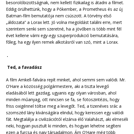
besorolóbizottságnak, nem kellett fizikailag is átadni a filmet.
Eddig örülhettünk, hogy a Pókember, a Prometheus és az új
Batman-film bemutatója nem csúszott. A törvény első
„áldozata” a Lorax lett. Jó volna megoldást találni erre, mert
szerintem senki sem szeretné, ha a jövőben is több mint fél
évet kellene várni egy-egy szuperprodukció bemutatására,
főleg, ha egy ilyen remek alkotásról van szó, mint a Lorax.
Ted, a favadász
A film Amkell-falvára repít minket, ahol semmi sem valódi. Mr.
O’Hare a közösség polgármestere, aki a tiszta levegő
eladásából lett gazdag, ugyanis egy olyan városban, ahol
minden műanyag, ott nincsen se fa, se fotoszintézis, hogy
friss oxigénnel töltse meg a levegőt. Ted, a tizenéves srác a
szomszéd lány kívánságára elindul, hogy keressen egy valódi
fát. Megtalálja a civilizációtól elzárva élő Valahászt, aki elmeséli
neki, hogyan pusztult ki minden, és hogyan lehetne segíteni
ezen a furcsa és naiv társadalmon. Ám O’Hare még több