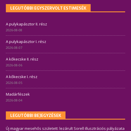
LEGUTÓBBI EGYSZERVOLT ESTIMESÉK
A pulykapásztor II. rész
2026-08-08
A pulykapásztor I. rész
2026-08-07
A kőkecske II. rész
2026-08-06
A kőkecske I. rész
2026-08-05
Madárfészek
2026-08-04
LEGUTÓBBI BEJEGYZÉSEK
Új magyar mesehős született: lezárult Sorell illusztrációs pályázata