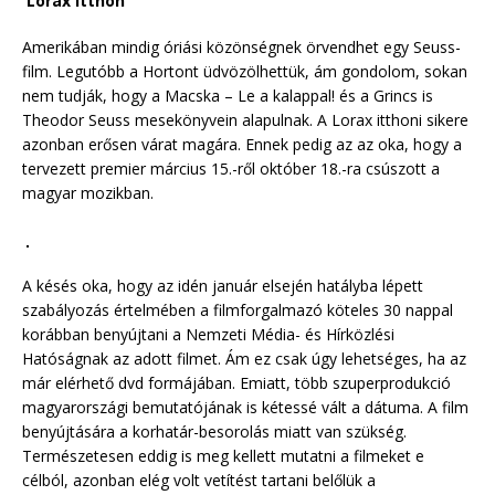
Lorax itthon
Amerikában mindig óriási közönségnek örvendhet egy Seuss-
film. Legutóbb a Hortont üdvözölhettük, ám gondolom, sokan
nem tudják, hogy a Macska – Le a kalappal! és a Grincs is
Theodor Seuss mesekönyvein alapulnak. A Lorax itthoni sikere
azonban erősen várat magára. Ennek pedig az az oka, hogy a
tervezett premier március 15.-ről október 18.-ra csúszott a
magyar mozikban.
A késés oka, hogy az idén január elsején hatályba lépett
szabályozás értelmében a filmforgalmazó köteles 30 nappal
korábban benyújtani a Nemzeti Média- és Hírközlési
Hatóságnak az adott filmet. Ám ez csak úgy lehetséges, ha az
már elérhető dvd formájában. Emiatt, több szuperprodukció
magyarországi bemutatójának is kétessé vált a dátuma. A film
benyújtására a korhatár-besorolás miatt van szükség.
Természetesen eddig is meg kellett mutatni a filmeket e
célból, azonban elég volt vetítést tartani belőlük a