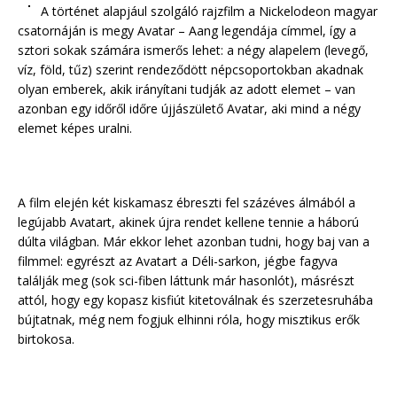
A történet alapjául szolgáló rajzfilm a Nickelodeon magyar
csatornáján is megy Avatar – Aang legendája címmel, így a
sztori sokak számára ismerős lehet: a négy alapelem (levegő,
víz, föld, tűz) szerint rendeződött népcsoportokban akadnak
olyan emberek, akik irányítani tudják az adott elemet – van
azonban egy időről időre újjászülető Avatar, aki mind a négy
elemet képes uralni.
A film elején két kiskamasz ébreszti fel százéves álmából a
legújabb Avatart, akinek újra rendet kellene tennie a háború
dúlta világban. Már ekkor lehet azonban tudni, hogy baj van a
filmmel: egyrészt az Avatart a Déli-sarkon, jégbe fagyva
találják meg (sok sci-fiben láttunk már hasonlót), másrészt
attól, hogy egy kopasz kisfiút kitetoválnak és szerzetesruhába
bújtatnak, még nem fogjuk elhinni róla, hogy misztikus erők
birtokosa.