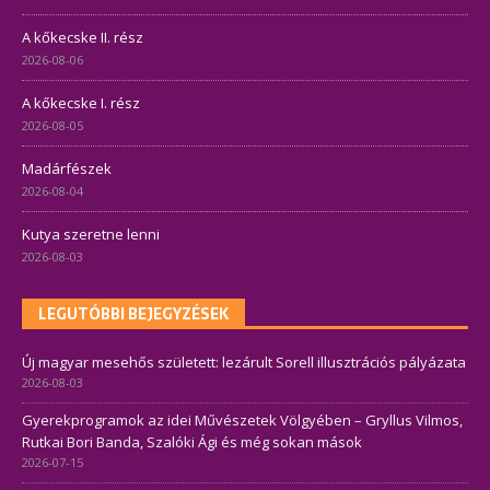
A kőkecske II. rész
2026-08-06
A kőkecske I. rész
2026-08-05
Madárfészek
2026-08-04
Kutya szeretne lenni
2026-08-03
LEGUTÓBBI BEJEGYZÉSEK
Új magyar mesehős született: lezárult Sorell illusztrációs pályázata
2026-08-03
Gyerekprogramok az idei Művészetek Völgyében – Gryllus Vilmos,
Rutkai Bori Banda, Szalóki Ági és még sokan mások
2026-07-15