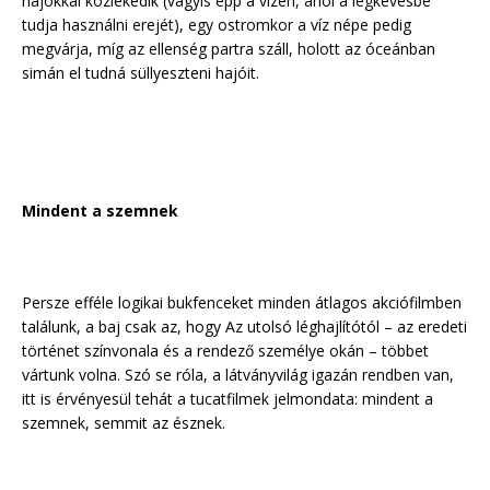
hajókkal közlekedik (vagyis épp a vízen, ahol a legkevésbé
tudja használni erejét), egy ostromkor a víz népe pedig
megvárja, míg az ellenség partra száll, holott az óceánban
simán el tudná süllyeszteni hajóit.
Mindent a szemnek
Persze efféle logikai bukfenceket minden átlagos akciófilmben
találunk, a baj csak az, hogy Az utolsó léghajlítótól – az eredeti
történet színvonala és a rendező személye okán – többet
vártunk volna. Szó se róla, a látványvilág igazán rendben van,
itt is érvényesül tehát a tucatfilmek jelmondata: mindent a
szemnek, semmit az észnek.