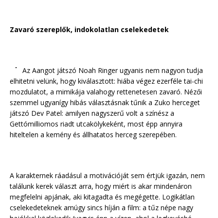
Zavaró szereplők, indokolatlan cselekedetek
Az Aangot játszó Noah Ringer ugyanis nem nagyon tudja
elhitetni velünk, hogy kiválasztott: hiába végez ezerféle tai-chi
mozdulatot, a mimikája valahogy rettenetesen zavaró. Nézői
szemmel ugyanígy hibás választásnak tűnik a Zuko herceget
játszó Dev Patel: amilyen nagyszerű volt a színész a
Gettómilliomos riadt utcakölykeként, most épp annyira
hiteltelen a kemény és állhatatos herceg szerepében.
A karakternek ráadásul a motivációját sem értjük igazán, nem
találunk kerek választ arra, hogy miért is akar mindenáron
megfelelni apjának, aki kitagadta és megégette. Logikátlan
cselekedeteknek amúgy sincs híján a film: a tűz népe nagy