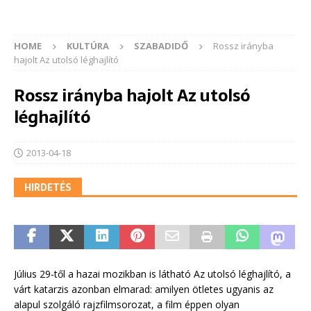
HOME
KULTÚRA
SZABADIDŐ
Rossz irányba
hajolt Az utolsó léghajlító
Rossz irányba hajolt Az utolsó
léghajlító
2013-04-18
HIRDETÉS
Július 29-től a hazai mozikban is látható Az utolsó léghajlító, a
várt katarzis azonban elmarad: amilyen ötletes ugyanis az
alapul szolgáló rajzfilmsorozat, a film éppen olyan