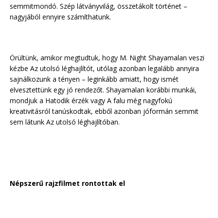
semmitmondó. Szép látványvilág, összetákolt történet –
nagyjából ennyire számíthatunk.
Örültünk, amikor megtudtuk, hogy M. Night Shayamalan veszi
kézbe Az utolsó léghajlítót, utólag azonban legalább annyira
sajnálkozunk a tényen – leginkább amiatt, hogy ismét
elvesztettünk egy jó rendezőt. Shayamalan korábbi munkái,
mondjuk a Hatodik érzék vagy A falu még nagyfokú
kreativitásról tanúskodtak, ebből azonban jóformán semmit
sem látunk Az utolsó léghajlítóban.
Népszerű rajzfilmet rontottak el