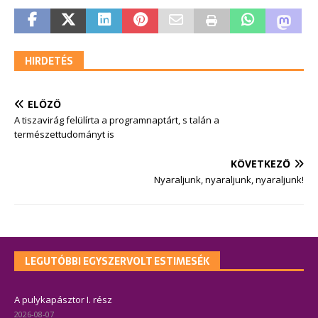
HIRDETÉS
ELŐZŐ
A tiszavirág felülírta a programnaptárt, s talán a
természettudományt is
KÖVETKEZŐ
Nyaraljunk, nyaraljunk, nyaraljunk!
LEGUTÓBBI EGYSZERVOLT ESTIMESÉK
A pulykapásztor I. rész
2026-08-07