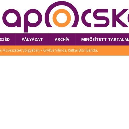
SZÉD
PÁLYÁZAT
ARCHÍV
MINŐSÍTETT TARTALM
 Művészetek Völgyében – Gryllus Vilmos, Rutkai Bori Banda,
TÚRA
 a látogatókat az idei Művészetek Völgye
CSALÁD
i Bori Bandájának az új lemeze – interjú Rutkai Borival – koncert az
A
klós író, költő idén a Művészetek Völgyében is fellép
KÖNYV
tt: lezárult Sorell illusztrációs pályázata
CSALÁD