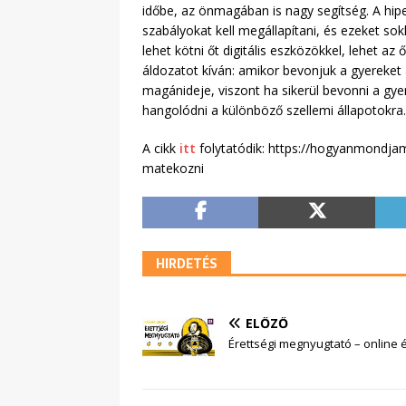
időbe, az önmagában is nagy segítség. A hi
szabályokat kell megállapítani, és ezeket sok
lehet kötni őt digitális eszközökkel, lehet a
áldozatot kíván: amikor bevonjuk a gyereket
magánideje, viszont ha sikerül bevonni a gye
hangolódni a különböző szellemi állapotokra.
A cikk
itt
folytatódik: https://hogyanmondjam
matekozni
HIRDETÉS
ELŐZŐ
Érettségi megnyugtató – online 