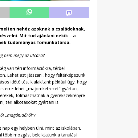
emelten nehéz azoknak a családoknak,
szelni. Mit tud ajánlani nekik – a
tének tudományos főmunkatársa.
leg nem megy az utcára?
ég van téri információkra, térbeli
n. Lehet azt játszani, hogy feltérképezünk
sos időtöltést kialakítani: például úgy, hogy
s erre: lehet „majomketrecet” gyártani,
gyerekek, fölmászhatnak a gyerekszekrényre –
, téri alkotásokat gyártani is.
ülői „magánidőről”?
nap egy helyben ülni, mint az iskolában,
kal több mozgást beleiktatunk a tanulási