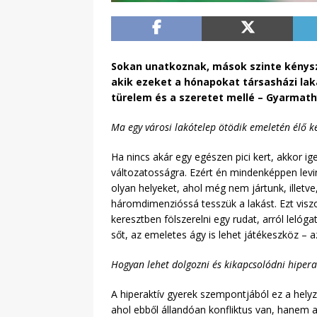
Sokan unatkoznak, mások szinte kénysz
akik ezeket a hónapokat társasházi laká
türelem és a szeretet mellé – Gyarmat
Ma egy városi lakótelep ötödik emeletén élő ké
Ha nincs akár egy egészen pici kert, akkor ig
változatosságra. Ezért én mindenképpen levi
olyan helyeket, ahol még nem jártunk, illetve
háromdimenzióssá tesszük a lakást. Ezt visz
keresztben fölszerelni egy rudat, arról lel
sőt, az emeletes ágy is lehet játékeszköz – az
Hogyan lehet dolgozni és kikapcsolódni hiperak
A hiperaktív gyerek szempontjából ez a hely
ahol ebből állandóan konfliktus van, hanem ak