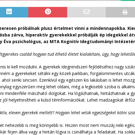
eresen próbálnak plusz értelmet vinni a mindennapokba. Ki
sba zárva, hiperaktív gyerekekkel próbálják ép idegekkel átvé
hy Éva pszichológus, az MTA Kognitív Idegtudományi Intéze
tgyerekes család hogyan tud élhető életet kialakítani, úgy, hogy lehető
enis ki kell mozdulni. A gyerekek idegrendszeri fejlődéséhez nagy szüks
nném a gyerekeket sétálni egy közeli parkban, forgalommentes utcáko
, ahol senki sincsen. Ezenkívül egy egészen kis lakásban is lehet mozgá
onylag egyszerűen meg lehet oldani, még a legkisebb szoba is alkalma
ógatni mindenféle mászható dolgokat. Ha lógázhatnak, hintázhatnak a 
 jól helyettesítheti a külső térinformációkat. Lehet madzagokat átfűzni
tív, eleven gyerekek mellett? Hogyan lehet velük egyezségeket kötni sz
zet nehezebb is meg könnyebb is. Hiszen most nem muszáj neki egész 
ár fejen állva vagy a hintán lógva is csinálhatja a feladatait. Ha sok