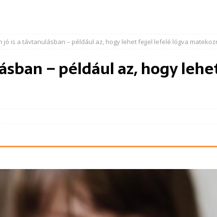
 jó is a távtanulásban – például az, hogy lehet fejjel lefelé lógva matekoz
ásban – például az, hogy lehet