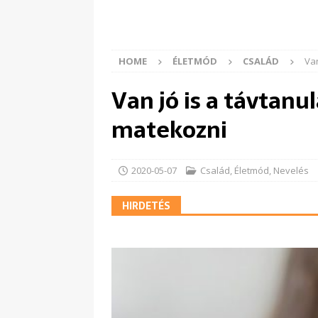
HOME
ÉLETMÓD
CSALÁD
Van
Van jó is a távtanul
matekozni
2020-05-07
Család
,
Életmód
,
Nevelés
HIRDETÉS