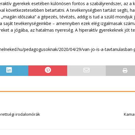
peraktív gyerekek esetében különösen fontos a szabályrendszer, az 
kal következetesebben betartatni. A tevékenységben tartást segíti, ha
z ő „magán időszaka” a gépezés, tévézés, addig is tud a szülő mondjuk
 a saját tevékenységeinkbe – amennyiben ezek elég izgalmasak számá
reket a jógába, az hatalmas nyereség. A hiperaktív gyerekeknek jót t
elneked.hu/pedagogusoknak/2020/04/29/van-jo-is-a-tavtanulasban-pel
érettségi irodalomórák
Kamas