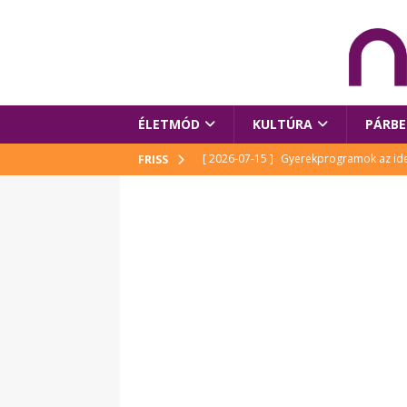
ÉLETMÓD
KULTÚRA
PÁRBE
[ 2026-07-15 ]
Gyerekprogramok az idei
FRISS
Szalóki Ági és még sokan mások
KUL
[ 2026-07-15 ]
Megújult köztérrel várja
[ 2026-07-15 ]
Pihitér – megjelent Rutka
idei Művészetek Völgyében
KULTÚR
[ 2026-06-29 ]
Apa kezdődik – Véssey Mi
[ 2026-08-03 ]
Új magyar mesehős születe