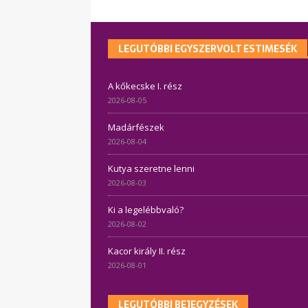
LEGUTÓBBI EGYSZERVOLT ESTIMESÉK
A kőkecske I. rész
2026-08-05
Madárfészek
2026-08-04
Kutya szeretne lenni
2026-08-03
Ki a legelébbvaló?
2026-08-02
Kacor király II. rész
2026-08-01
LEGUTÓBBI BEJEGYZÉSEK