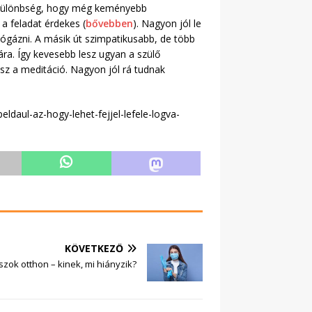
a különbség, hogy még keményebb
 a feladat érdekes (
bővebben
). Nagyon jól le
 jógázni. A másik út szimpatikusabb, de több
ra. Így kevesebb lesz ugyan a szülő
esz a meditáció. Nagyon jól rá tudnak
daul-az-hogy-lehet-fejjel-lefele-logva-
KÖVETKEZŐ
zok otthon – kinek, mi hiányzik?