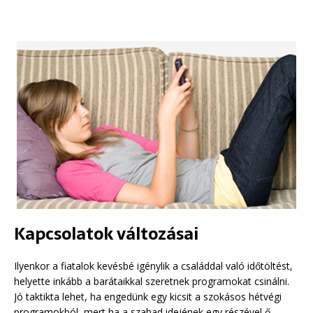
Kapcsolatok változásai
Ilyenkor a fiatalok kevésbé igénylik a családdal való időtöltést,
helyette inkább a barátaikkal szeretnek programokat csinálni.
Jó taktikta lehet, ha engedünk egy kicsit a szokásos hétvégi
programokból, mert ha a szabad idejének egy részével ő