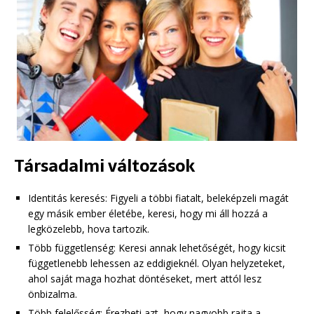
Társadalmi változások
Identitás keresés: Figyeli a többi fiatalt, beleképzeli magát
egy másik ember életébe, keresi, hogy mi áll hozzá a
legközelebb, hova tartozik.
Több függetlenség: Keresi annak lehetőségét, hogy kicsit
függetlenebb lehessen az eddigieknél. Olyan helyzeteket,
ahol saját maga hozhat döntéseket, mert attól lesz
önbizalma.
Több felelősség: Érezheti azt, hogy nagyobb rajta a