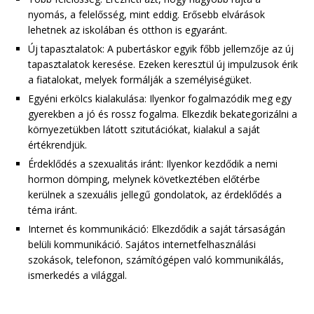
nyomás, a felelősség, mint eddig. Erősebb elvárások
lehetnek az iskolában és otthon is egyaránt.
Új tapasztalatok: A pubertáskor egyik főbb jellemzője az új
tapasztalatok keresése. Ezeken keresztül új impulzusok érik
a fiatalokat, melyek formálják a személyiségüket.
Egyéni erkölcs kialakulása: Ilyenkor fogalmazódik meg egy
gyerekben a jó és rossz fogalma. Elkezdik bekategorizálni a
környezetükben látott szitutációkat, kialakul a saját
értékrendjük.
Érdeklődés a szexualitás iránt: Ilyenkor kezdődik a nemi
hormon dömping, melynek következtében előtérbe
kerülnek a szexuális jellegű gondolatok, az érdeklődés a
téma iránt.
Internet és kommunikáció: Elkezdődik a saját társaságán
belüli kommunikáció. Sajátos internetfelhasználási
szokások, telefonon, számítógépen való kommunikálás,
ismerkedés a világgal.