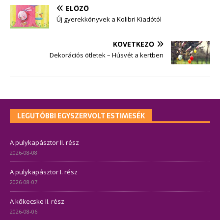
ELŐZŐ
Új gyerekkönyvek a Kolibri Kiadótól
KÖVETKEZŐ
Dekorációs ötletek – Húsvét a kertben
LEGUTÓBBI EGYSZERVOLT ESTIMESÉK
A pulykapásztor II. rész
2026-08-08
A pulykapásztor I. rész
2026-08-07
A kőkecske II. rész
2026-08-06