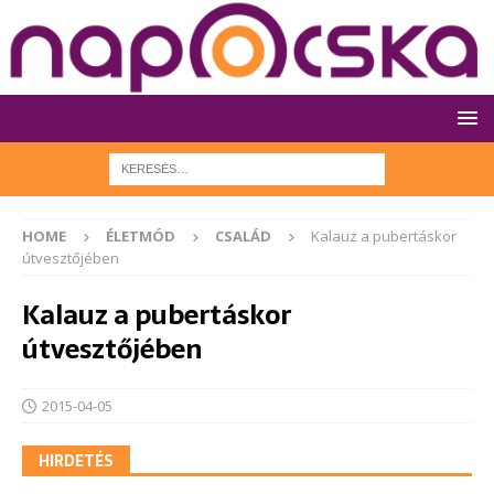
HOME
ÉLETMÓD
CSALÁD
Kalauz a pubertáskor
útvesztőjében
Kalauz a pubertáskor
útvesztőjében
2015-04-05
HIRDETÉS