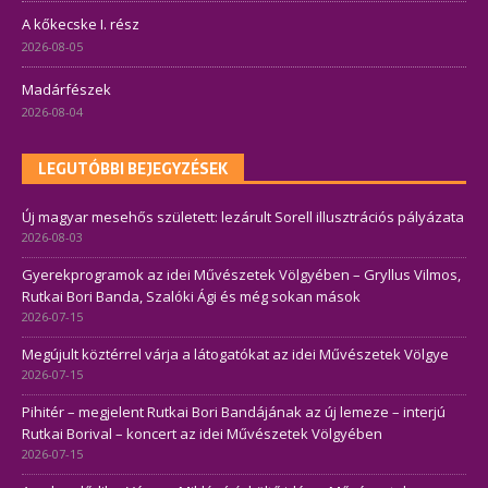
A kőkecske I. rész
2026-08-05
Madárfészek
2026-08-04
LEGUTÓBBI BEJEGYZÉSEK
Új magyar mesehős született: lezárult Sorell illusztrációs pályázata
2026-08-03
Gyerekprogramok az idei Művészetek Völgyében – Gryllus Vilmos,
Rutkai Bori Banda, Szalóki Ági és még sokan mások
2026-07-15
Megújult köztérrel várja a látogatókat az idei Művészetek Völgye
2026-07-15
Pihitér – megjelent Rutkai Bori Bandájának az új lemeze – interjú
Rutkai Borival – koncert az idei Művészetek Völgyében
2026-07-15