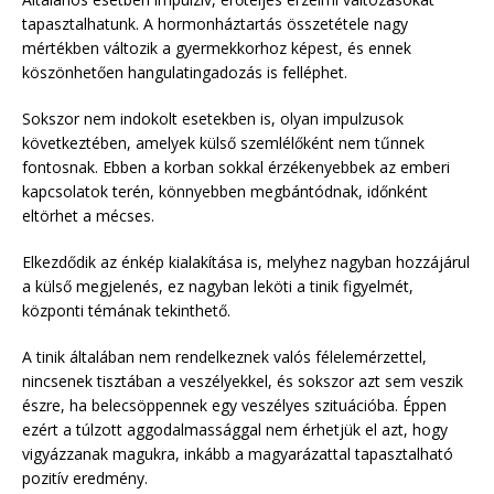
tapasztalhatunk. A hormonháztartás összetétele nagy
mértékben változik a gyermekkorhoz képest, és ennek
köszönhetően hangulatingadozás is felléphet.
Sokszor nem indokolt esetekben is, olyan impulzusok
következtében, amelyek külső szemlélőként nem tűnnek
fontosnak. Ebben a korban sokkal érzékenyebbek az emberi
kapcsolatok terén, könnyebben megbántódnak, időnként
eltörhet a mécses.
Elkezdődik az énkép kialakítása is, melyhez nagyban hozzájárul
a külső megjelenés, ez nagyban leköti a tinik figyelmét,
központi témának tekinthető.
A tinik általában nem rendelkeznek valós félelemérzettel,
nincsenek tisztában a veszélyekkel, és sokszor azt sem veszik
észre, ha belecsöppennek egy veszélyes szituációba. Éppen
ezért a túlzott aggodalmassággal nem érhetjük el azt, hogy
vigyázzanak magukra, inkább a magyarázattal tapasztalható
pozitív eredmény.