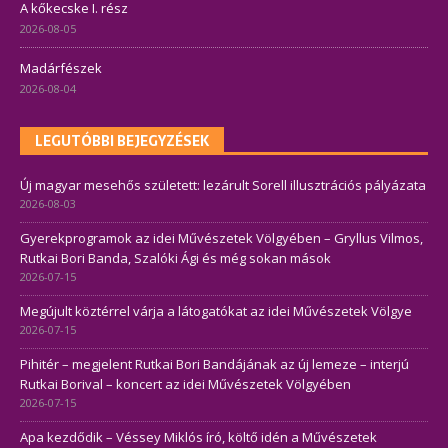
A kőkecske I. rész
2026-08-05
Madárfészek
2026-08-04
LEGUTÓBBI BEJEGYZÉSEK
Új magyar mesehős született: lezárult Sorell illusztrációs pályázata
2026-08-03
Gyerekprogramok az idei Művészetek Völgyében – Gryllus Vilmos,
Rutkai Bori Banda, Szalóki Ági és még sokan mások
2026-07-15
Megújult köztérrel várja a látogatókat az idei Művészetek Völgye
2026-07-15
Pihitér – megjelent Rutkai Bori Bandájának az új lemeze – interjú
Rutkai Borival – koncert az idei Művészetek Völgyében
2026-07-15
Apa kezdődik – Véssey Miklós író, költő idén a Művészetek