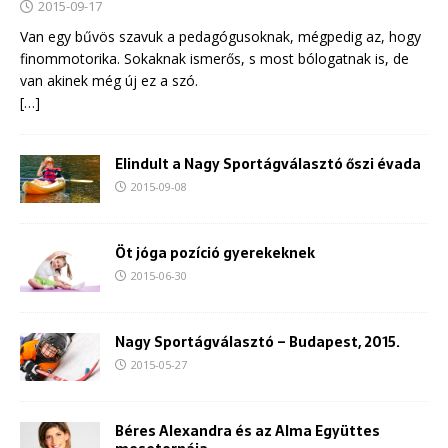
2015-09-17
Van egy bűvös szavuk a pedagógusoknak, mégpedig az, hogy
finommotorika. Sokaknak ismerős, s most bólogatnak is, de
van akinek még új ez a szó.
[…]
Elindult a Nagy Sportágválasztó őszi évada
2015-09-08
Öt jóga pozíció gyerekeknek
2015-06-30
Nagy Sportágválasztó – Budapest, 2015.
2015-05-27
Béres Alexandra és az Alma Együttes