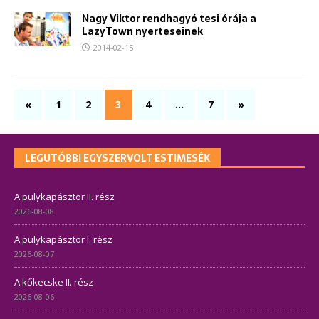
Nagy Viktor rendhagyó tesi órája a
LazyTown nyerteseinek
2014-02-15
«
1
2
3
4
…
7
»
LEGUTÓBBI EGYSZERVOLT ESTIMESÉK
A pulykapásztor II. rész
2026-08-08
A pulykapásztor I. rész
2026-08-07
A kőkecske II. rész
2026-08-06