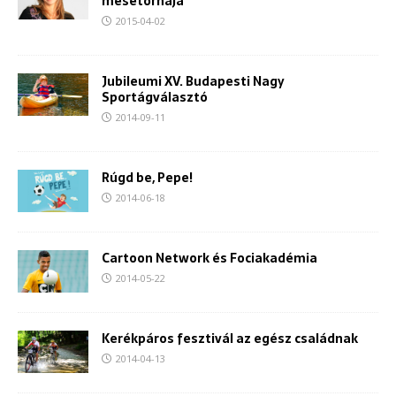
mesetornája
2015-04-02
Jubileumi XV. Budapesti Nagy
Sportágválasztó
2014-09-11
Rúgd be, Pepe!
2014-06-18
Cartoon Network és Fociakadémia
2014-05-22
Kerékpáros fesztivál az egész családnak
2014-04-13