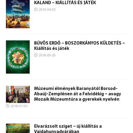
KALAND – KIÁLLÍTÁS ÉS JÁTÉK
2019-04-03
BŰVÖS ERDŐ – BOSZORKÁNYOS KÜLDETÉS –
Kiállítás és játék
2018-09-20
Múzeumi élmények Baranyától Borsod-
Abaúj-Zemplénen át a Felvidékig – avagy
Mozaik Múzeumtúra a gyerekek nyelvén
2018-07-03
Elvarázsolt sziget – új kiállítás a
Vajdahunyadvárában