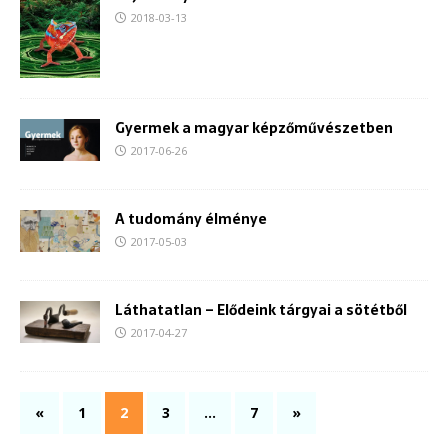
2018-03-13
Gyermek a magyar képzőművészetben
2017-06-26
A tudomány élménye
2017-05-03
Láthatatlan – Elődeink tárgyai a sötétből
2017-04-27
«
1
2
3
…
7
»