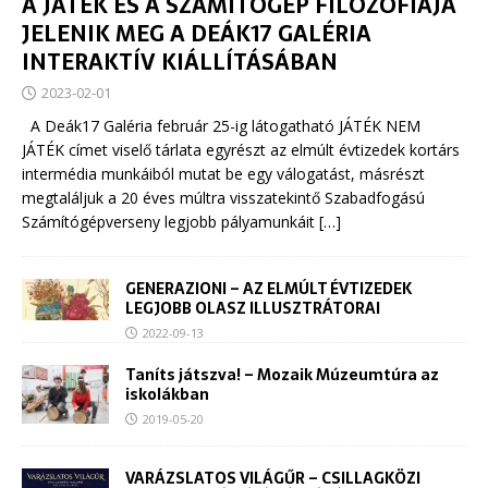
A JÁTÉK ÉS A SZÁMÍTÓGÉP FILOZÓFIÁJA
JELENIK MEG A DEÁK17 GALÉRIA
INTERAKTÍV KIÁLLÍTÁSÁBAN
2023-02-01
A Deák17 Galéria február 25-ig látogatható JÁTÉK NEM
JÁTÉK címet viselő tárlata egyrészt az elmúlt évtizedek kortárs
intermédia munkáiból mutat be egy válogatást, másrészt
megtaláljuk a 20 éves múltra visszatekintő Szabadfogású
Számítógépverseny legjobb pályamunkáit
[…]
GENERAZIONI – AZ ELMÚLT ÉVTIZEDEK
LEGJOBB OLASZ ILLUSZTRÁTORAI
2022-09-13
Taníts játszva! – Mozaik Múzeumtúra az
iskolákban
2019-05-20
VARÁZSLATOS VILÁGŰR – CSILLAGKÖZI