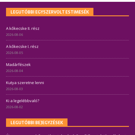
LEGUTÓBBI EGYSZERVOLT ESTIMESÉK
A kőkecske II. rész
2026-08-06
A kőkecske I. rész
2026-08-05
Madárfészek
2026-08-04
Kutya szeretne lenni
2026-08-03
Ki a legelébbvaló?
2026-08-02
LEGUTÓBBI BEJEGYZÉSEK