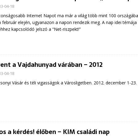
13-04-18
tonságosabb Internet Napot ma már a világ több mint 100 országáb
 február elején, ugyanazon a napon rendezik meg. A nap idei témája a
ehhez kapcsolódó jelszó a “Net-riszpekt!”
ent a Vajdahunyad várában – 2012
13-04-18
sonyi Vásár és téli vigasságok a Városligetben. 2012. december 1-23.
os a kérdés! élőben – KIM családi nap