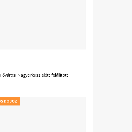
ővárosi Nagycirkusz előtt felállított
S DOBOZ