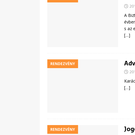
20
A Biz
évben
s az 
[…]
Adv
RENDEZVÉNY
20
Karác
[…]
Jog
RENDEZVÉNY