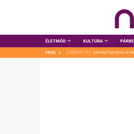
ÉLETMÓD
KULTÚRA
PÁRBE
[ 2026-07-15 ]
Gyerekprogramok az idei
FRISS
Szalóki Ági és még sokan mások
KUL
[ 2026-07-15 ]
Megújult köztérrel várja
[ 2026-07-15 ]
Pihitér – megjelent Rutka
idei Művészetek Völgyében
KULTÚR
[ 2026-06-29 ]
Apa kezdődik – Véssey Mi
[ 2026-08-03 ]
Új magyar mesehős születe