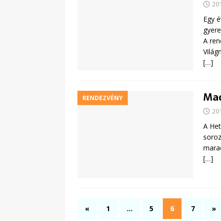
20
Egy é
gyere
A ren
Világ
[…]
Mad
RENDEZVÉNY
20
A Het
soroz
marad
[…]
«
1
…
5
6
7
»