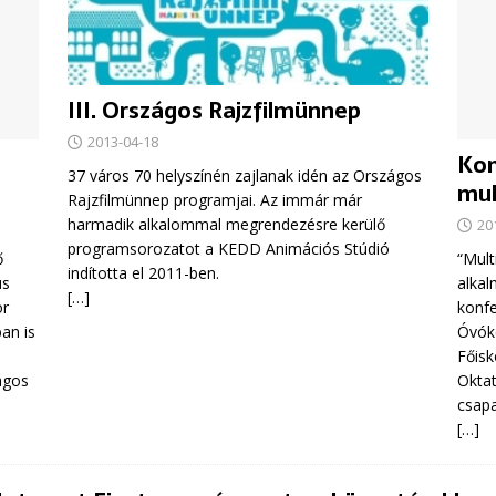
III. Országos Rajzfilmünnep
2013-04-18
Kon
37 város 70 helyszínén zajlanak idén az Országos
mul
Rajzfilmünnep programjai. Az immár már
harmadik alkalommal megrendezésre kerülő
20
programsorozatot a KEDD Animációs Stúdió
ő
“Mult
indította el 2011-ben.
us
alkal
[…]
or
konfe
an is
Óvók
Főisk
ágos
Oktat
csap
[…]