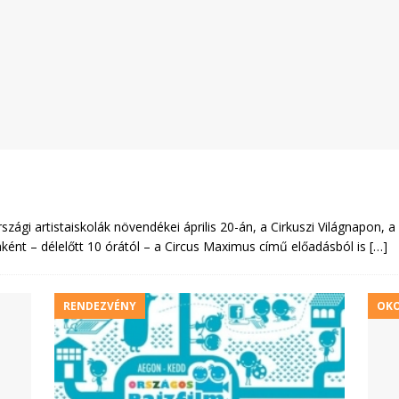
!
gi artistaiskolák növendékei április 20-án, a Cirkuszi Világnapon, a F
ént – délelőtt 10 órától – a Circus Maximus című előadásból is
[…]
RENDEZVÉNY
OKO