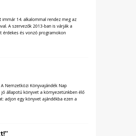
mit immár 14. alkalommal rendez meg az
val. A szervezők 2013-ban is várják a
ött érdekes és vonzó programokon
k. A Nemzetközi Könyvajándék Nap
y jó állapotú könyvet a környezetünkben élő
t: adjon egy könyvet ajándékba ezen a
t!”