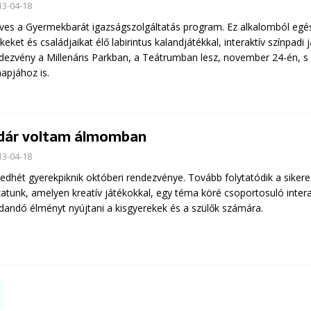
13-04-18
ves a Gyermekbarát igazságszolgáltatás program. Ez alkalomból egé
keket és családjaikat élő labirintus kalandjátékkal, interaktív színpadi 
dezvény a Millenáris Parkban, a Teátrumban lesz, november 24-én, s
napjához is.
ár voltam álmomban
13-04-18
edhét gyerekpiknik októberi rendezvénye. Tovább folytatódik a siker
atunk, amelyen kreatív játékokkal, egy téma köré csoportosuló intera
andó élményt nyújtani a kisgyerekek és a szülők számára.