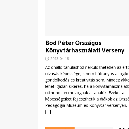
Bod Péter Országos
Könyvtárhasználati Verseny
2013-04-18
Az önálló tanuláshoz nélkülözhetetlen az ért
olvasás képessége, s nem hátrányos a logik
gondolkodás és kreativitás sem. Mindez akk
lehet igazán sikeres, ha a könyvtárhasználatb
otthonosan mozognak a tanulók. Ezeket a
képességeiket fejleszthetik a diákok az Orsz
Pedagógia Múzeum és Könyvtár versenyén.
[…]