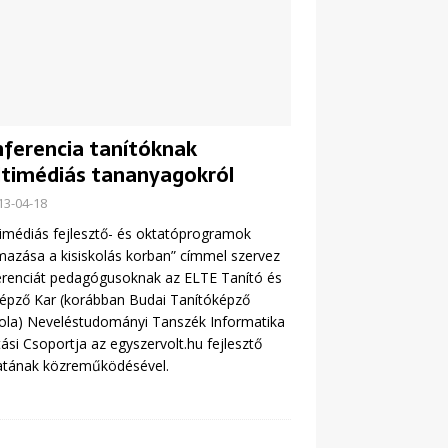
ferencia tanítóknak
timédiás tananyagokról
13-04-18
imédiás fejlesztő- és oktatóprogramok
mazása a kisiskolás korban” címmel szervez
renciát pedagógusoknak az ELTE Tanító és
épző Kar (korábban Budai Tanítóképző
ola) Neveléstudományi Tanszék Informatika
ási Csoportja az egyszervolt.hu fejlesztő
atának közreműködésével.