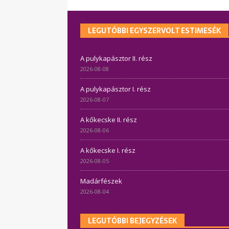
LEGUTÓBBI EGYSZERVOLT ESTIMESÉK
A pulykapásztor II. rész
2026-08-08
A pulykapásztor I. rész
2026-08-07
A kőkecske II. rész
2026-08-06
A kőkecske I. rész
2026-08-05
Madárfészek
2026-08-04
LEGUTÓBBI BEJEGYZÉSEK