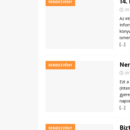
14.
RENDEZVÉNY
20
Az in
Infor
könyv
ismer
[…]
Nem
RENDEZVÉNY
20
Ezt a
(Inte
gyere
napon
[…]
Biz
RENDEZVÉNY