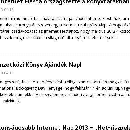
 Internet Fiesta országszerte a könyvtárakban
13-04-18
ternet mindennapi használata a témája az idei Internet Fiestának, a
matikai és Könyvtári Szövetség, a Nemzeti Kulturális Alap támogatásá
tárak csatlakozását az Internet Fiestához, hogy március 20-27. köz
tessék meg olvasóikkal a világháló által nyújtott lehetőségeket.
zetközi Könyv Ajándék Nap!
13-04-18
 nagyszerű, friss kezdeményezést a világ számos pontján megtartjá
rnational Bookgiving Day) lényege, hogy február 14-én adjunk új, vag
keknek ajándékba. A mozgalomhoz mindenki egyszerűen csatlakozha
 valakinek!
tonságosabb Internet Nap 2013 – „Net-riszpek