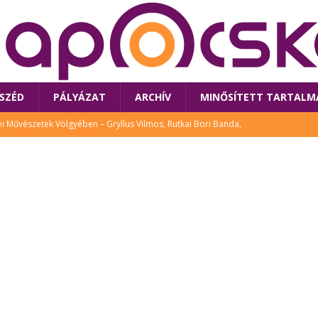
SZÉD
PÁLYÁZAT
ARCHÍV
MINŐSÍTETT TARTALM
 Művészetek Völgyében – Gryllus Vilmos, Rutkai Bori Banda,
TÚRA
 a látogatókat az idei Művészetek Völgye
CSALÁD
i Bori Bandájának az új lemeze – interjú Rutkai Borival – koncert az
A
klós író, költő idén a Művészetek Völgyében is fellép
KÖNYV
tt: lezárult Sorell illusztrációs pályázata
CSALÁD