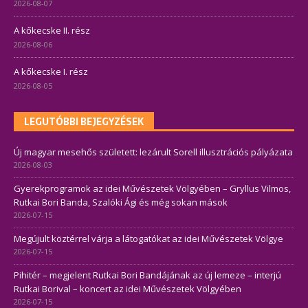
2026-08-07
A kőkecske II. rész
2026-08-06
A kőkecske I. rész
2026-08-05
LEGUTÓBBI BEJEGYZÉSEK
Új magyar mesehős született: lezárult Sorell illusztrációs pályázata
2026-08-03
Gyerekprogramok az idei Művészetek Völgyében – Gryllus Vilmos,
Rutkai Bori Banda, Szalóki Ági és még sokan mások
2026-07-15
Megújult köztérrel várja a látogatókat az idei Művészetek Völgye
2026-07-15
Pihitér – megjelent Rutkai Bori Bandájának az új lemeze – interjú
Rutkai Borival – koncert az idei Művészetek Völgyében
2026-07-15