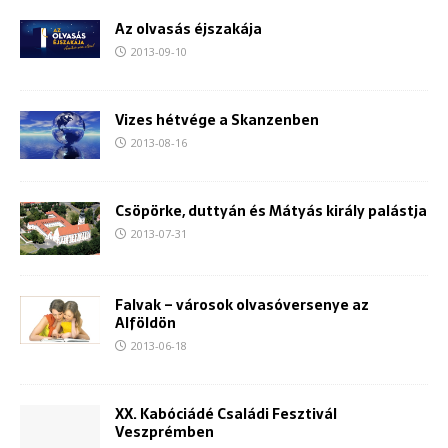
Az olvasás éjszakája
2013-09-10
Vizes hétvége a Skanzenben
2013-08-16
Csöpörke, duttyán és Mátyás király palástja
2013-07-31
Falvak – városok olvasóversenye az
Alföldön
2013-06-18
XX. Kabóciádé Családi Fesztivál
Veszprémben