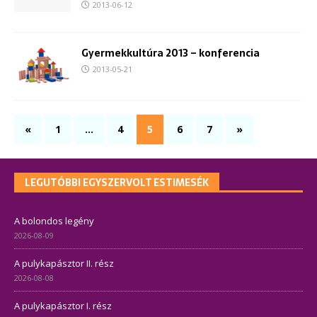
2013-06-12
Gyermekkultúra 2013 – konferencia
2013-05-21
«
1
…
4
5
6
7
»
LEGUTÓBBI EGYSZERVOLT ESTIMESÉK
A bolondos legény
2026-08-09
A pulykapásztor II. rész
2026-08-08
A pulykapásztor I. rész