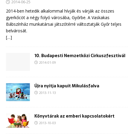
2014-06-25
2014-ben hetedik alkalommal hívják és várják az összes
gyerkőcöt a négy folyó városába, Győrbe. A Vaskakas
Bábszínház munkatársai játszótérré változtatják Győr teljes
belvárosát.
[…]
10. Budapesti Nemzetközi Cirkuszfesztivál
2014-01-09
Újra nyitja kapuit Mikulásfalva
2013-11-13
Könyvtárak az emberi kapcsolatokért
2013-10-03