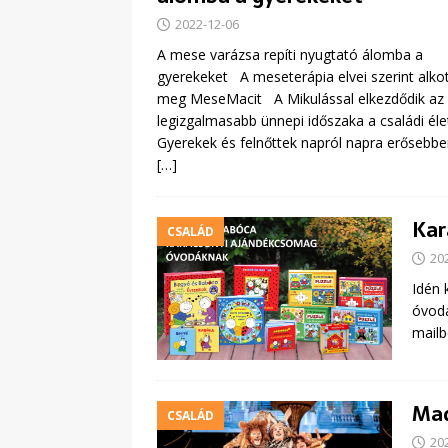
2022-12-06
A mese varázsa repíti nyugtató álomba a
gyerekeket A meseterápia elvei szerint alko
meg MeseMacit A Mikulással elkezdődik az
legizgalmasabb ünnepi időszaka a családi éle
Gyerekek és felnőttek napról napra erősebben
[…]
Kar
CSALÁD
20
Idén 
óvodá
mailb
Mad
CSALÁD
20