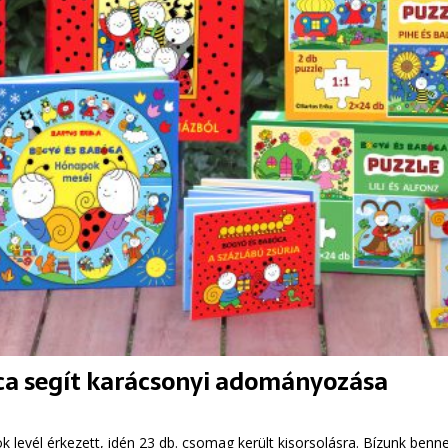
ca segít karácsonyi adományozása
levél érkezett, idén 23 db. csomag került kisorsolásra. Bízunk benn