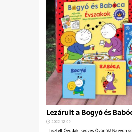
Lezárult a Bogyó és Babó
2022-12-09
Tisztelt Óvodák, kedves Óvónők! Nagyon sok 