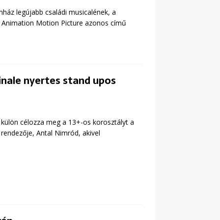
ínház legújabb családi musicalének, a
 Animation Motion Picture azonos című
inale nyertes stand upos
n külön célozza meg a 13+-os korosztályt a
rendezője, Antal Nimród, akivel