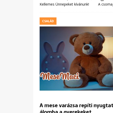
Kellemes Ünnepeket kívánunk! A csomag
CSALÁD
A mese varázsa repíti nyugta
álomba a gyerekeket