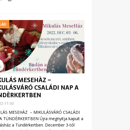
LÁD
KULÁS MESEHÀZ –
KULÁSVÁRÓ CSALÁDI NAP A
NDÈRKERTBEN
22-11-30
LÁS MESEHÀZ – MIKULÁSVÁRÓ CSALÁDI
A TÜNDÈRKERTBEN Újra megnyitja kapuit a
ásház a Tündérkertben. December 3-tól