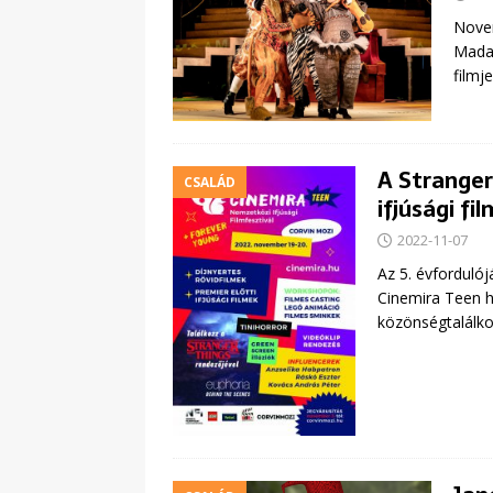
Novem
Madag
filmj
A Stranger
CSALÁD
ifjúsági f
2022-11-07
Az 5. évfordulój
Cinemira Teen h
közönségtalálk