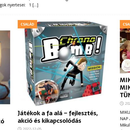
ok nyertesei: 1
[…]
CSALÁD
CSA
MI
MI
TÜ
20
Játékok a fa alá – fejlesztés,
MIKU
NAP 
akció és kikapcsolódás
tó
Mikul
2022-12-05