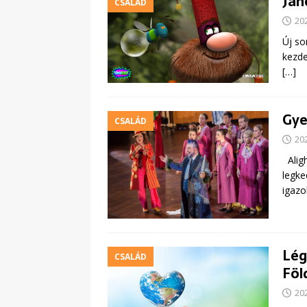
Jan
CSALÁD
20
Új so
kezde
[…]
Gye
CSALÁD
20
Aligh
legke
igazo
Lég
CSALÁD
Föl
20