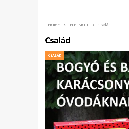
HOME
ÉLETMÓD
Család
Család
CSALÁD