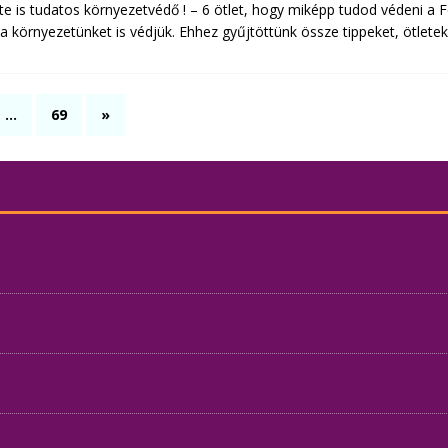
te is tudatos környezetvédő ! – 6 ötlet, hogy miképp tudod védeni a 
a környezetünket is védjük. Ehhez gyűjtöttünk össze tippeket, ötlete
…
69
»