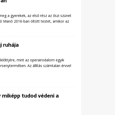
rán
meg a gyerekek, az első rész az őszi szünet
ó Manó 2016-ban öltött testet, amikor az
j ruhája
előttjére, mint az operairodalom egyik
rsenytermében. Az állítás számtalan érvvel
gy miképp tudod védeni a