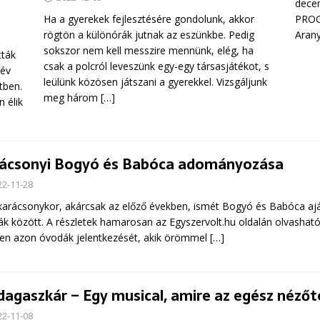
decem
PROGR
Ha a gyerekek fejlesztésére gondolunk, akkor
Aran
rögtön a különórák jutnak az eszünkbe. Pedig
sokszor nem kell messzire mennünk, elég, ha
tták
csak a polcról leveszünk egy-egy társasjátékot, s
 év
leülünk közösen játszani a gyerekkel. Vizsgáljunk
tben.
meg három
[…]
 élik
ácsonyi Bogyó és Babóca adományozása
22-11-28
karácsonykor, akárcsak az előző években, ismét Bogyó és Babóca aj
k között. A részletek hamarosan az Egyszervolt.hu oldalán olvashat
en azon óvodák jelentkezését, akik örömmel
[…]
agaszkár – Egy musical, amire az egész nézőté
22-11-08