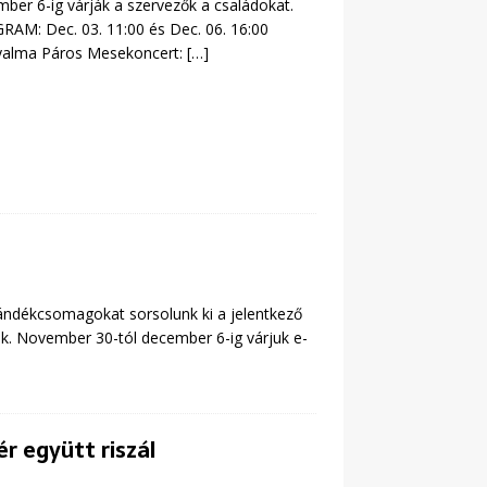
ber 6-ig várják a szervezők a családokat.
AM: Dec. 03. 11:00 és Dec. 06. 16:00
yalma Páros Mesekoncert:
[…]
ándékcsomagokat sorsolunk ki a jelentkező
ók. November 30-tól december 6-ig várjuk e-
r együtt riszál