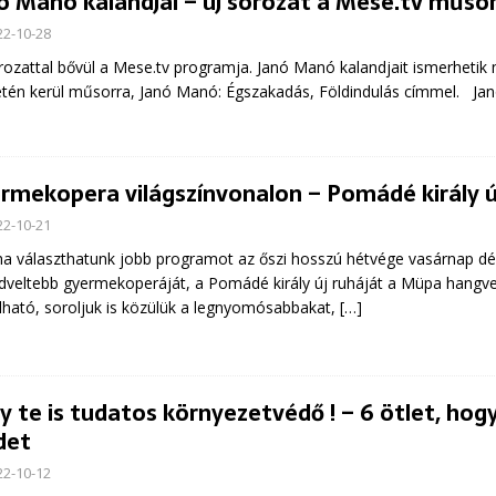
ó Manó kalandjai – új sorozat a Mese.tv műso
22-10-28
rozattal bővül a Mese.tv programja. Janó Manó kalandjait ismerhetik 
tén kerül műsorra, Janó Manó: Égszakadás, Földindulás címmel. Jan
rmekopera világszínvonalon – Pomádé király ú
22-10-21
a választhatunk jobb programot az őszi hosszú hétvége vasárnap dél
dveltebb gyermekoperáját, a Pomádé király új ruháját a Müpa hangve
lható, soroljuk is közülük a legnyomósabbakat,
[…]
y te is tudatos környezetvédő ! – 6 ötlet, ho
det
22-10-12