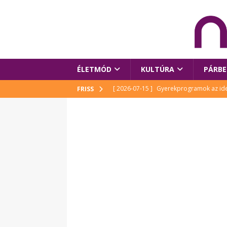
ÉLETMÓD
KULTÚRA
PÁRBE
[ 2026-07-15 ]
Gyerekprogramok az idei
FRISS
Szalóki Ági és még sokan mások
KUL
[ 2026-07-15 ]
Megújult köztérrel várja
[ 2026-07-15 ]
Pihitér – megjelent Rutka
idei Művészetek Völgyében
KULTÚR
[ 2026-06-29 ]
Apa kezdődik – Véssey Mi
[ 2026-08-03 ]
Új magyar mesehős születe