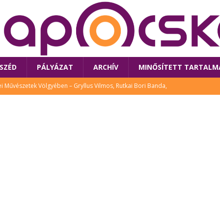
SZÉD
PÁLYÁZAT
ARCHÍV
MINŐSÍTETT TARTALM
 Művészetek Völgyében – Gryllus Vilmos, Rutkai Bori Banda,
TÚRA
 a látogatókat az idei Művészetek Völgye
CSALÁD
i Bori Bandájának az új lemeze – interjú Rutkai Borival – koncert az
A
klós író, költő idén a Művészetek Völgyében is fellép
KÖNYV
tt: lezárult Sorell illusztrációs pályázata
CSALÁD