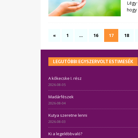
Légy 
hogy 
«
1
…
16
17
18
LEGUTÓBBI EGYSZERVOLT ESTIMESÉK
A kőkecske I. rész
2026-08-05
Madárfészek
2026-08-04
Kutya szeretne lenni
2026-08-03
Ki a legelébbvaló?