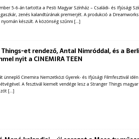
ber 5-6-án tartotta a Pesti Magyar Színház – Családi- és Ifjúsági Sz
aszkár, zenés kalandtúrának premierjét. A produkció a Dreamworks
e nyomán készült. A közönség szűnni
[…]
 Things-et rendező, Antal Nimróddal, és a Berl
ilmmel nyit a CINEMIRA TEEN
át ünneplő Cinemira Nemzetközi Gyerek- és Ifjúsági Filmfesztivál idé
étvégével. A fesztivál kiemelt vendége lesz a Stranger Things magyar 
ozót
[…]