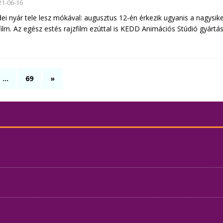
21-06-16
ei nyár tele lesz mókával: augusztus 12-én érkezik ugyanis a nagysiker
ilm. Az egész estés rajzfilm ezúttal is KEDD Animációs Stúdió gyárt
…
69
»