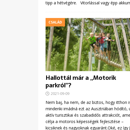
tipp a hétvégére. Vitorlással vagy épp akku
CSALÁD
Hallottál már a „Motorik
parkról”?
2021-09-09
Nem baj, ha nem, de az biztos, hogy itthon i
mindenki imádná ezt az Ausztriában hódító, 
aktív turisztikai és szabadidős attrakciót, am
célja a motoros képességek fejlesztése –
kicsiknek és nagyoknak egyaránt.Oké, ez így