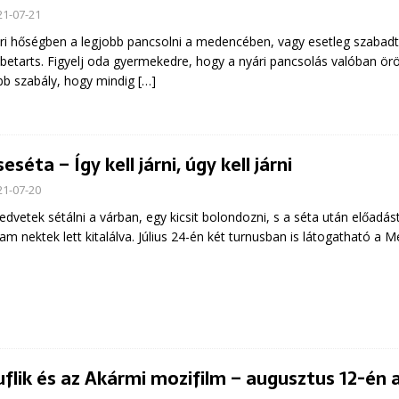
21-07-21
ri hőségben a legjobb pancsolni a medencében, vagy esetleg szabadté
betarts. Figyelj oda gyermekedre, hogy a nyári pancsolás valóban ör
bb szabály, hogy mindig
[…]
séta – Így kell járni, úgy kell járni
21-07-20
edvetek sétálni a várban, egy kicsit bolondozni, s a séta után előadás
am nektek lett kitalálva. Július 24-én két turnusban is látogatható a
uflik és az Akármi mozifilm – augusztus 12-én