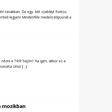
ri tavakban. De egy -két szabályt fontos,
ömteli legyen! Mindenféle medencetípusnál a
t nézni a TRIP hajón? Ha igen, akkor ez a
 Meseséta című
[…]
 a mozikban