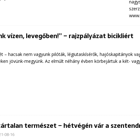
nagy
szerz
www.
k vízen, levegőben!” – rajzpályázat bicikliért
t – hacsak nem vagyunk pilóták, légiutaskísérők, hajóskapitányok vag
éken jövünk-megyünk. Az elmúlt néhány évben körbejártuk a két- vagy
ártalan természet – hétvégén vár a szentend
21-08-16