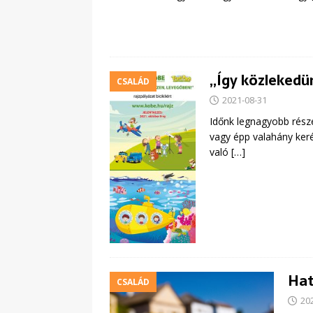
„Így közlekedün
CSALÁD
2021-08-31
Időnk legnagyobb részé
vagy épp valahány ker
való
[…]
Hat
CSALÁD
20