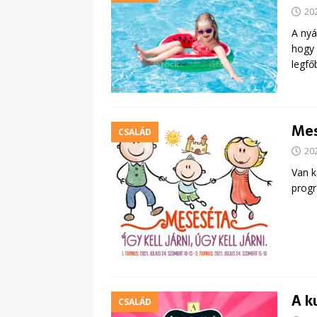
20
A nyá
hogy 
legfő
Mese
CSALÁD
20
Van k
progr
A k
CSALÁD