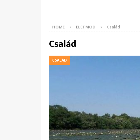
HOME
ÉLETMÓD
Család
Család
CSALÁD