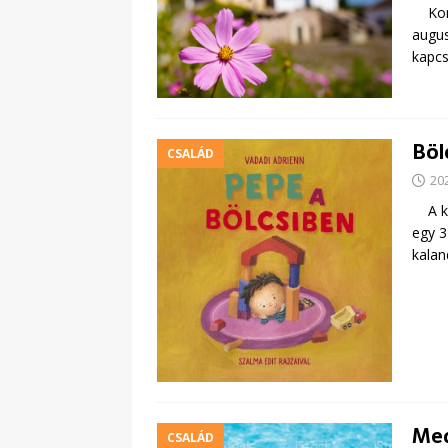
Konce
augus
kapcs
Böl
CSALÁD
20
A köz
egy 3
kalan
Med
CSALÁD