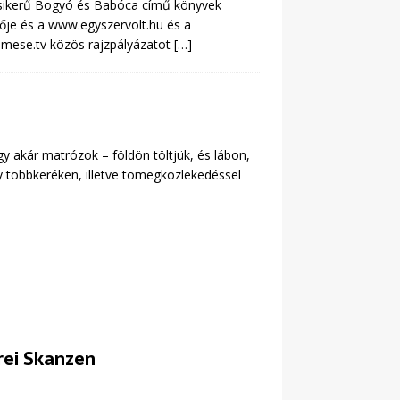
sikerű Bogyó és Babóca című könyvek
ője és a www.egyszervolt.hu és a
mese.tv közös rajzpályázatot
[…]
y akár matrózok – földön töltjük, és lábon,
 többkeréken, illetve tömegközlekedéssel
rei Skanzen