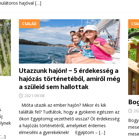
mulátoros hajóval
[…]
CSALÁD
CSA
Utazzunk hajón! – 5 érdekesség a
hajózás történetéből, amiről még
a szüleid sem hallottak
2021-09-08
Bog
Mióta utazik az ember hajón? Mikor és kik
s
20
találták fel? Tudtátok, hogy a gyökerei egészen az
új
ókori Egyiptomig vezethető vissza? Öt érdekesség
Bogyó
elynek
a hajózás történetéről, amelyeket érdemes
mese
elmesélni a gyerekeknek! Egyiptom –
[…]
meses
[…]