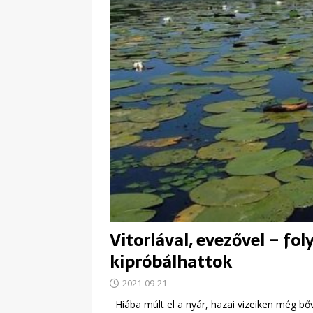
Vitorlával, evezővel – fol
kipróbálhattok
2021-09-21
Hiába múlt el a nyár, hazai vizeiken még bőve