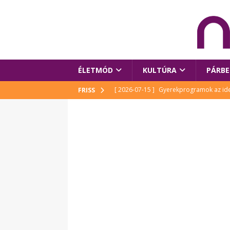
ÉLETMÓD
KULTÚRA
PÁRBE
[ 2026-07-15 ]
Gyerekprogramok az idei
FRISS
Szalóki Ági és még sokan mások
KUL
[ 2026-07-15 ]
Megújult köztérrel várja
[ 2026-07-15 ]
Pihitér – megjelent Rutka
idei Művészetek Völgyében
KULTÚR
[ 2026-06-29 ]
Apa kezdődik – Véssey Mi
[ 2026-08-03 ]
Új magyar mesehős születe