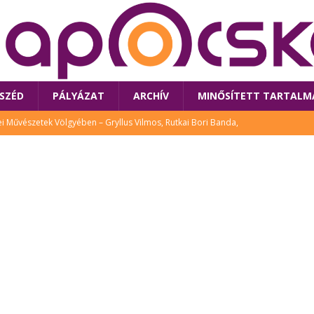
SZÉD
PÁLYÁZAT
ARCHÍV
MINŐSÍTETT TARTALM
 Művészetek Völgyében – Gryllus Vilmos, Rutkai Bori Banda,
TÚRA
 a látogatókat az idei Művészetek Völgye
CSALÁD
i Bori Bandájának az új lemeze – interjú Rutkai Borival – koncert az
A
klós író, költő idén a Művészetek Völgyében is fellép
KÖNYV
tt: lezárult Sorell illusztrációs pályázata
CSALÁD