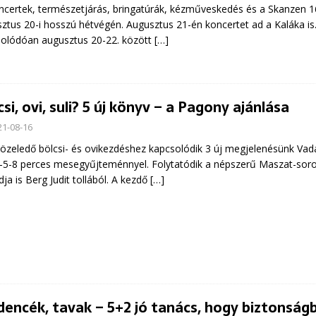
rtek, természetjárás, bringatúrák, kézműveskedés és a Skanzen 168
ztus 20-i hosszú hétvégén. Augusztus 21-én koncertet ad a Kaláka is
olódóan augusztus 20-22. között
[…]
csi, ovi, suli? 5 új könyv – a Pagony ajánlása
21-08-16
eledő bölcsi- és ovikezdéshez kapcsolódik 3 új megjelenésünk Vadadi
-5-8 perces mesegyűjteménnyel. Folytatódik a népszerű Maszat-soroz
dja is Berg Judit tollából. A kezdő
[…]
encék, tavak – 5+2 jó tanács, hogy biztonság