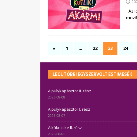
20
Az id
mozif
«
1
…
22
23
24
LEGUTÓBBI EGYSZERVOLT ESTIMESÉK
A pulykapásztor II. rész
2026-08-08
A pulykapásztor I. rész
2026-08-07
A kőkecske II. rész
2026-08-06