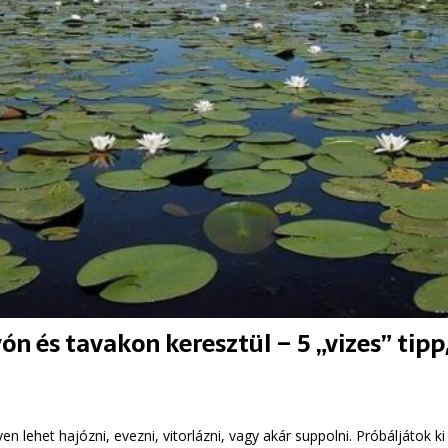
yón és tavakon keresztül – 5 „vizes” tipp
n lehet hajózni, evezni, vitorlázni, vagy akár suppolni. Próbáljátok k