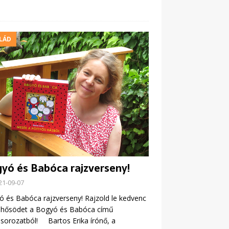
LÁD
yó és Babóca rajzverseny!
21-09-07
 és Babóca rajzverseny! Rajzold le kedvenc
hősödet a Bogyó és Babóca című
orozatból! Bartos Erika írónő, a