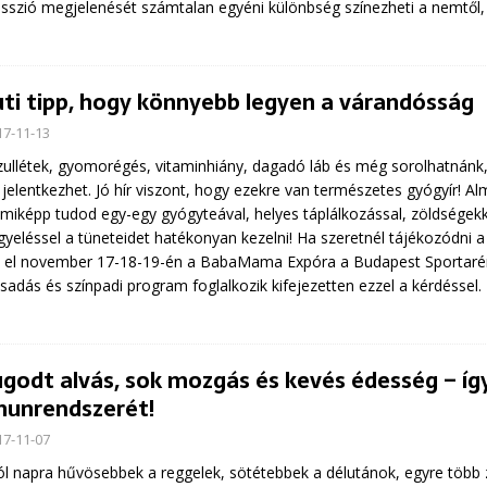
sszió megjelenését számtalan egyéni különbség színezheti a nemtől, a
uti tipp, hogy könnyebb legyen a várandósság
17-11-13
ullétek, gyomorégés, vitaminhiány, dagadó láb és még sorolhatnánk,
 jelentkezhet. Jó hír viszont, hogy ezekre van természetes gyógyír! A
miképp tudod egy-egy gyógyteával, helyes táplálkozással, zöldségekk
gyeléssel a tüneteidet hatékonyan kezelni! Ha szeretnél tájékozódni 
 el november 17-18-19-én a BabaMama Expóra a Budapest Sportarénáb
sadás és színpadi program foglalkozik kifejezetten ezzel a kérdéssel.
godt alvás, sok mozgás és kevés édesség – í
unrendszerét!
17-11-07
l napra hűvösebbek a reggelek, sötétebbek a délutánok, egyre több