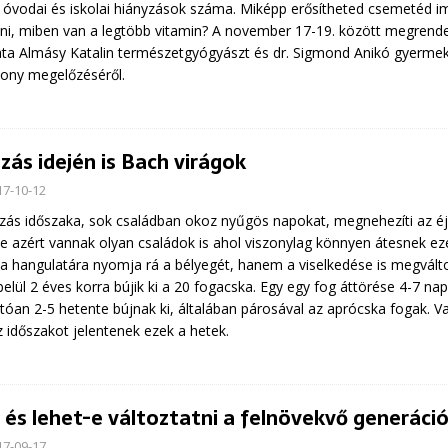
 óvodai és iskolai hiányzások száma. Miképp erősítheted csemetéd i
ni, miben van a legtöbb vitamin? A november 17-19. között megren
ta Almásy Katalin természetgyógyászt és dr. Sigmond Anikó gyermeko
ony megelőzéséről.
zás idején is Bach virágok
17-10-12
zás időszaka, sok családban okoz nyűgös napokat, megnehezíti az éj
e azért vannak olyan családok is ahol viszonylag könnyen átesnek ez
a hangulatára nyomja rá a bélyegét, hanem a viselkedése is megváltoz
belül 2 éves korra bújik ki a 20 fogacska. Egy egy fog áttörése 4-7 na
tóan 2-5 hetente bújnak ki, általában párosával az aprócska fogak. Va
 időszakot jelentenek ezek a hetek.
l és lehet-e változtatni a felnövekvő generáci
17-09-17