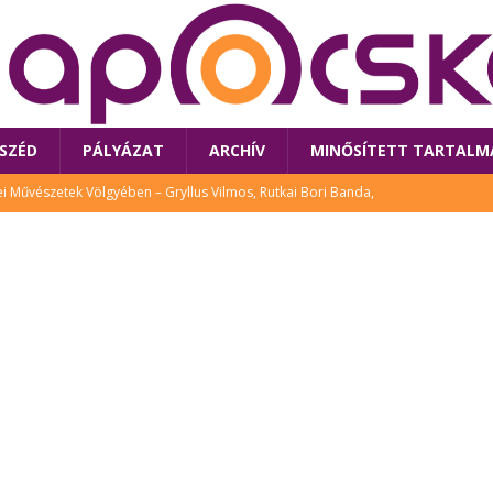
SZÉD
PÁLYÁZAT
ARCHÍV
MINŐSÍTETT TARTALM
 Művészetek Völgyében – Gryllus Vilmos, Rutkai Bori Banda,
TÚRA
 a látogatókat az idei Művészetek Völgye
CSALÁD
i Bori Bandájának az új lemeze – interjú Rutkai Borival – koncert az
A
klós író, költő idén a Művészetek Völgyében is fellép
KÖNYV
tt: lezárult Sorell illusztrációs pályázata
CSALÁD