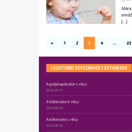
Mára 
eredő
[…]
«
1
2
3
4
…
22
LEGUTÓBBI EGYSZERVOLT ESTIMESÉK
A pulykapásztor I. rész
2026-08-07
A kőkecske II. rész
2026-08-06
A kőkecske I. rész
2026-08-05