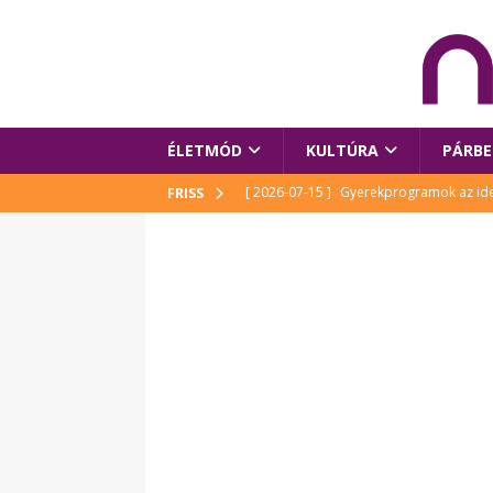
ÉLETMÓD
KULTÚRA
PÁRBE
[ 2026-07-15 ]
Gyerekprogramok az idei
FRISS
Szalóki Ági és még sokan mások
KUL
[ 2026-07-15 ]
Megújult köztérrel várja
[ 2026-07-15 ]
Pihitér – megjelent Rutka
idei Művészetek Völgyében
KULTÚR
[ 2026-06-29 ]
Apa kezdődik – Véssey Mi
[ 2026-08-03 ]
Új magyar mesehős születe