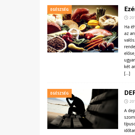
Ezé
EGÉSZSÉG
20
Ha éh
az an
valós
rende
előse
ugyan
két a
[…]
DE
EGÉSZSÉG
20
A dep
szomo
típus
időta