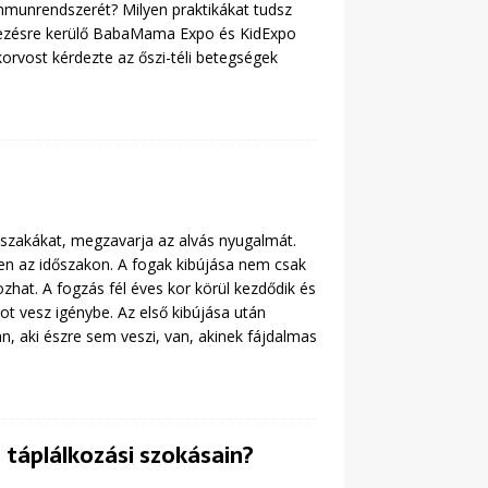
mmunrendszerét? Milyen praktikákat tudsz
dezésre kerülő BabaMama Expo és KidExpo
rvost kérdezte az őszi-téli betegségek
szakákat, megzavarja az alvás nyugalmát.
en az időszakon. A fogak kibújása nem csak
hat. A fogzás fél éves kor körül kezdődik és
pot vesz igénybe. Az első kibújása után
n, aki észre sem veszi, van, akinek fájdalmas
ó táplálkozási szokásain?