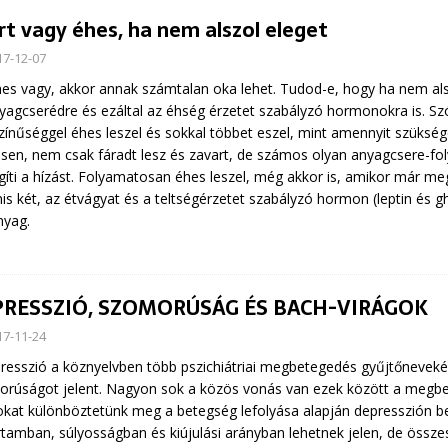
rt vagy éhes, ha nem alszol eleget
17-12-07
es vagy, akkor annak számtalan oka lehet. Tudod-e, hogy ha nem alsz
yagcserédre és ezáltal az éhség érzetet szabályzó hormonokra is. Sz
zínűséggel éhes leszel és sokkal többet eszel, mint amennyit szükség
sen, nem csak fáradt lesz és zavart, de számos olyan anyagcsere-foly
gíti a hízást. Folyamatosan éhes leszel, még akkor is, amikor már meg
is két, az étvágyat és a teltségérzetet szabályzó hormon (leptin és ghr
nyag.
PRESSZIÓ, SZOMORÚSÁG ÉS BACH-VIRÁGOK
17-11-24
resszió a köznyelvben több pszichiátriai megbetegedés gyűjtőnevekén
rúságot jelent. Nagyon sok a közös vonás van ezek között a megb
okat különböztetünk meg a betegség lefolyása alapján depresszión b
rtamban, súlyosságban és kiújulási arányban lehetnek jelen, de ös