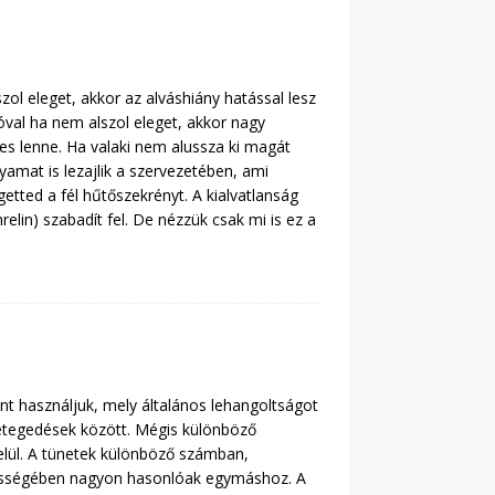
ol eleget, akkor az alváshiány hatással lesz
óval ha nem alszol eleget, akkor nagy
es lenne. Ha valaki nem alussza ki magát
amat is lezajlik a szervezetében, ami
etted a fél hűtőszekrényt. A kialvatlanság
elin) szabadít fel. De nézzük csak mi is ez a
t használjuk, mely általános lehangoltságot
etegedések között. Mégis különböző
elül. A tünetek különböző számban,
szességében nagyon hasonlóak egymáshoz. A