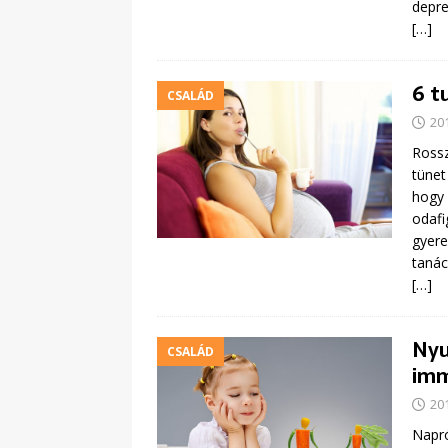
depre
[…]
6 t
CSALÁD
20
Rossz
tünet
hogy 
odafi
gyere
tanác
[…]
Nyu
CSALÁD
imm
20
Napró