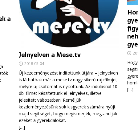
Hom
ek a
gye
fig
neh
gye
Jelnyelven a Mese.tv
20
Hogy
2018-05-04
ga
segít
Új kezdeményezést indítottunk útjára – Jelnyelven
atók
gyere
is láthatóak már a mese.tv nagy sikerű rajzfilmjei,
k
homlo
melyre új csatornát is nyitottunk. Az indulásnál 10
[…]
db. filmet készítettünk el jelnyelves, illetve
jelesített változatban. Reméljük
kezdeményezésünk sok kisgyerek számára nyújt
majd segítséget, hogy megismerjék, megtanulják
ezeket a gyerekdalokat.
[…]