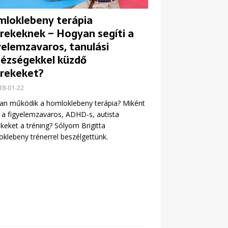
loklebeny terápia
rekeknek – Hogyan segíti a
yelemzavaros, tanulási
ézségekkel küzdő
rekeket?
18-01-22
an működik a homloklebeny terápia? Miként
i a figyelemzavaros, ADHD-s, autista
keket a tréning? Sólyom Brigitta
klebeny trénerrel beszélgettünk.