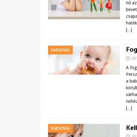
nő az
bevet
csapa
haték
[…]
Fog
EGÉSZSÉG
20
A fog
Persz
a bab
körül
várha
nehéz
[…]
Kel
EGÉSZSÉG
20