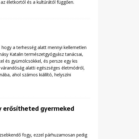
z életkortól és a kultúrától függően.
 hogy a terhesség alatt mennyi kellemetlen
lmásy Katalin természetgyógyász tanácsai,
el és gyümölcsökkel, és persze egy kis
a várandóság alatti egészséges életmódról,
a, ahol számos kiállító, helyszíni
gy erősítheted gyermeked
 zsebkendő fogy, ezzel párhuzamosan pedig