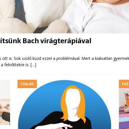
gítsünk Bach virágterápiával
s ott is. Sok szülő küzd ezzel a problémával. Mert a kialvatlan gyermek
 felnőttekre is.
[…]
CSALÁD
EGÉ