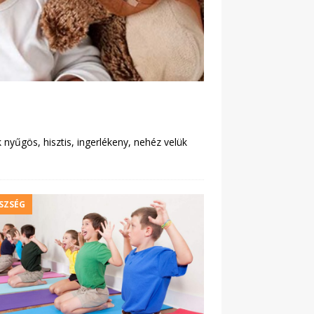
 nyűgös, hisztis, ingerlékeny, nehéz velük
SZSÉG