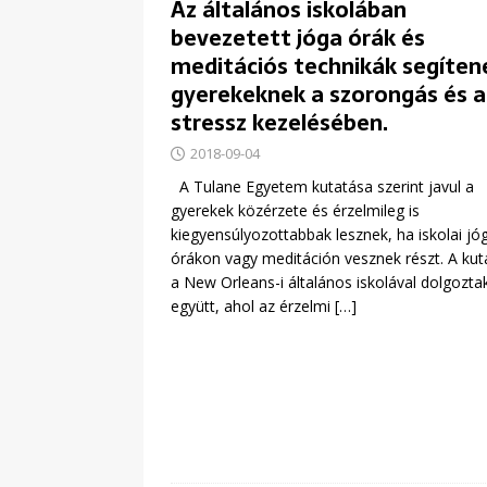
Az általános iskolában
bevezetett jóga órák és
meditációs technikák segíten
gyerekeknek a szorongás és a
stressz kezelésében.
2018-09-04
A Tulane Egyetem kutatása szerint javul a
gyerekek közérzete és érzelmileg is
kiegyensúlyozottabbak lesznek, ha iskolai jó
órákon vagy meditáción vesznek részt. A kut
a New Orleans-i általános iskolával dolgozta
együtt, ahol az érzelmi
[…]