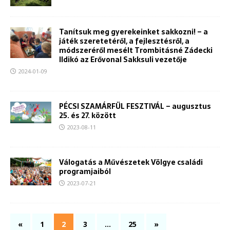
Tanítsuk meg gyerekeinket sakkozni! – a
játék szeretetéről, a fejlesztésről, a
módszeréről mesélt Trombitásné Zádecki
Ildikó az Erővonal Sakksuli vezetője
2024-01-09
PÉCSI SZAMÁRFÜL FESZTIVÁL – augusztus
25. és 27. között
2023-08-11
Válogatás a Művészetek Völgye családi
programjaiból
2023-07-21
«
1
2
3
…
25
»