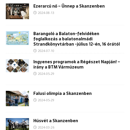
Ezerarcú nő – Ünnep a Skanzenben
2024-08-13
Barangoló a Balaton-felvidéken
foglalkozás a balatonalmádi
Strandkönyvtárban -július 12-én, 16 órától
2024-07-10
Ingyenes programok a Régészet Napján! –
irány a BTM Vármúzeum
2024-05-29
Falusi olimpia a Skanzenben
2024-05-29
Húsvét a Skanzenben
2024-03-26