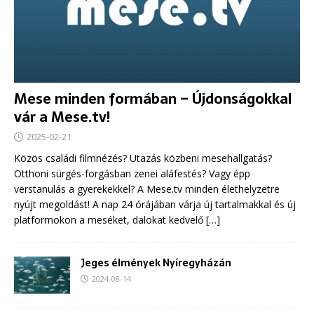
Mese minden formában – Újdonságokkal
vár a Mese.tv!
2025-02-21
Közös családi filmnézés? Utazás közbeni mesehallgatás?
Otthoni sürgés-forgásban zenei aláfestés? Vagy épp
verstanulás a gyerekekkel? A Mese.tv minden élethelyzetre
nyújt megoldást! A nap 24 órájában várja új tartalmakkal és új
platformokon a meséket, dalokat kedvelő
[…]
Jeges élmények Nyíregyházán
2024-08-14