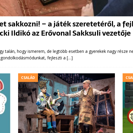
 sakkozni! – a játék szeretetéről, a fej
i Ildikó az Erővonal Sakksuli vezetője
gy talán, hogy ismerem, de legtöbb esetben a gyerekek nagy része nem
a gondolkodásmódunkat, fejleszti a
[…]
CSALÁD
CSA