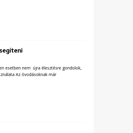
segíteni
elen esetben nem újra élesztésre gondolok,
asználata Az óvodásoknak már