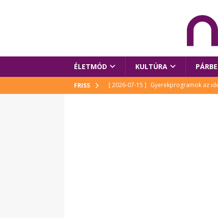
ÉLETMÓD
KULTÚRA
PÁRBE
[ 2026-07-15 ]
Gyerekprogramok az idei
FRISS
Szalóki Ági és még sokan mások
KUL
[ 2026-07-15 ]
Megújult köztérrel várja
[ 2026-07-15 ]
Pihitér – megjelent Rutka
idei Művészetek Völgyében
KULTÚR
[ 2026-06-29 ]
Apa kezdődik – Véssey Mi
[ 2026-08-03 ]
Új magyar mesehős születe