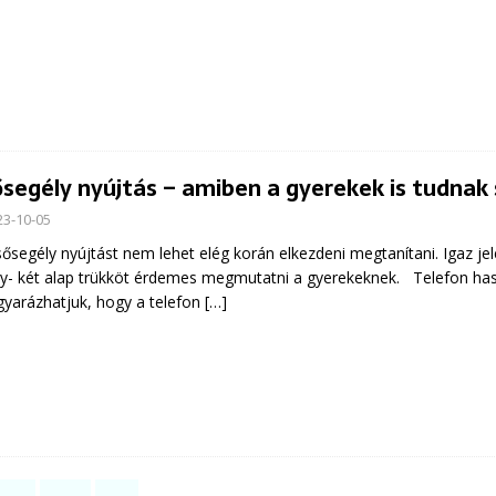
ősegély nyújtás – amiben a gyerekek is tudnak 
23-10-05
sősegély nyújtást nem lehet elég korán elkezdeni megtanítani. Igaz j
y- két alap trükköt érdemes megmutatni a gyerekeknek. Telefon h
yarázhatjuk, hogy a telefon
[…]