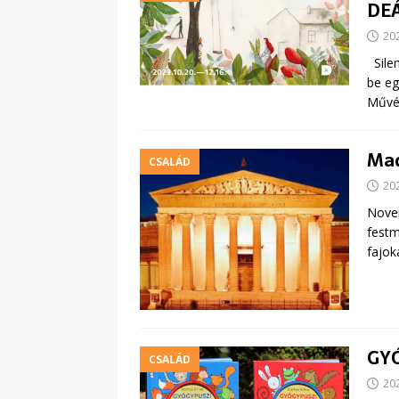
DE
20
Silen
be eg
Művé
Mad
CSALÁD
20
Novem
festm
fajok
GYÓ
CSALÁD
20