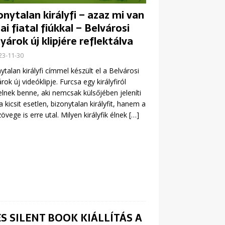
onytalan királyfi – azaz mi van
ai fiatal fiúkkal – Belvárosi
yárok új klipjére reflektálva
23-11-30
ytalan királyfi címmel készült el a Belvárosi
rok új videóklipje. Furcsa egy királyfiról
lnek benne, aki nemcsak külsőjében jeleníti
 kicsit esetlen, bizonytalan királyfit, hanem a
zövege is erre utal. Milyen királyfik élnek
[…]
 SILENT BOOK KIÁLLÍTÁS A