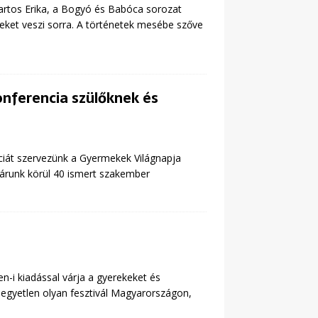
rtos Erika, a Bogyó és Babóca sorozat
eket veszi sorra. A történetek mesébe szőve
onferencia szülőknek és
iát szervezünk a Gyermekek Világnapja
járunk körül 40 ismert szakember
n-i kiadással várja a gyerekeket és
z egyetlen olyan fesztivál Magyarországon,