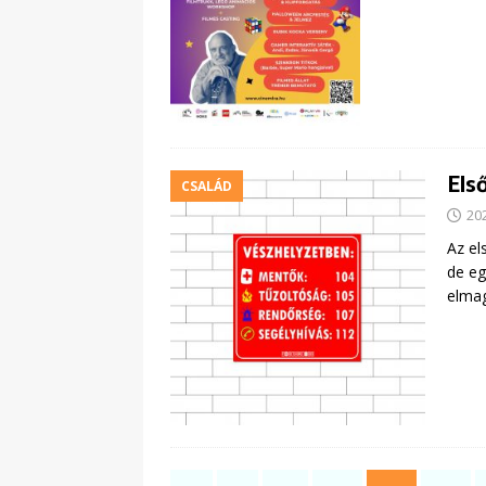
Els
CSALÁD
20
Az el
de eg
elmag