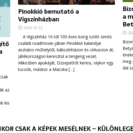
Biz
Pinokkió bemutató a
a m
Vígszínházban
Bet
2023-12-13
20
A Vígszínház 10-től 100 éves korig szóló zenés
Bizon
gítő
családi roadmovie-jában Pinokkió kalandjai
Betyá
a
asztalos műhelytől, bábszínházon és cirkuszon át,
éneke
Játékországon keresztül a tengerig vezet.
meg a
Miközben apukáját, Dzsepettót keresi, olykor egy
dal s
tücsök, máskor a Macska
[…]
mcsak
ák az
b kis
KOR CSAK A KÉPEK MESÉLNEK – KÜLÖNLEGES