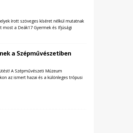
lyek írott szöveges kíséret nélkül mutatnak
ját most a Deák17 Gyermek és Ifjúsági
knek a Szépművészetiben
psütést! A Szépművészeti Múzeum
on az ismert hazai és a különleges trópusi