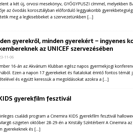
lent a két új, orvosi mesekönyv, GYÓGYPUSZI címmel, melyekben Ba
ője az óvodás korosztályban előforduló leggyakoribb gyerekbetegség
tetik meg a legkisebbeket a szervezetünkben
[…]
den gyerekről, minden gyerekért – ingyenes k
kembereknek az UNICEF szervezésében
23-11-06
ber 16-án az Akvárium Klubban egész napos gyermekjogi konferenc
mából. Ezen a napon 17 gyerekeket és fiatalokat érintő fontos témát 
ételével és együtt keressük a megoldásokat azokra a
[…]
KIDS gyerekfilm fesztivál
önleges családi program a Cinemira KIDS gyerekfilm fesztivál hallowee
 Margit-szigeten október 28-29-én a Kristály Színtérben! A Cinemira a
en gyerekeknek és
[…]