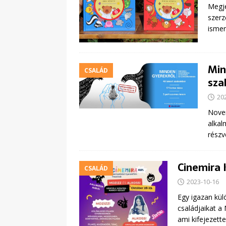
Megje
szerz
ismer
Min
CSALÁD
sza
20
Novem
alkal
részv
Cinemira 
CSALÁD
2023-10-16
Egy igazan kül
családjaikat a
ami kifejezett