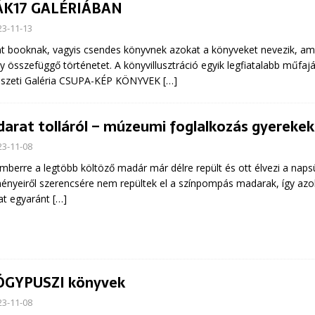
ÁK17 GALÉRIÁBAN
23-11-13
t booknak, vagyis csendes könyvnek azokat a könyveket nevezik, ame
y összefüggő történetet. A könyvillusztráció egyik legfiatalabb műfa
szeti Galéria CSUPA-KÉP KÖNYVEK
[…]
arat tolláról – múzeumi foglalkozás gyereke
23-11-08
berre a legtöbb költöző madár már délre repült és ott élvezi a na
ényeiről szerencsére nem repültek el a színpompás madarak, így azok
at egyaránt
[…]
GYPUSZI könyvek
23-11-08