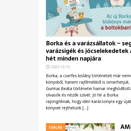
Borka és a varázsállatok – se
varázsigék és jócselekedetek 
hét minden napjára
2023-12-13
Borka, a cserfes kislány történeteit már ne
könyvből, hanem rajfilmekből is ismerhetjük.
Gurmai Beáta történetei hamar meghódított
olvasók és nézők szívét. Jó hír a Borka
rajongóknak, hogy idén karácsonyra egy újab
könyvet rejthetünk
[…]
AMI
CSALÁD