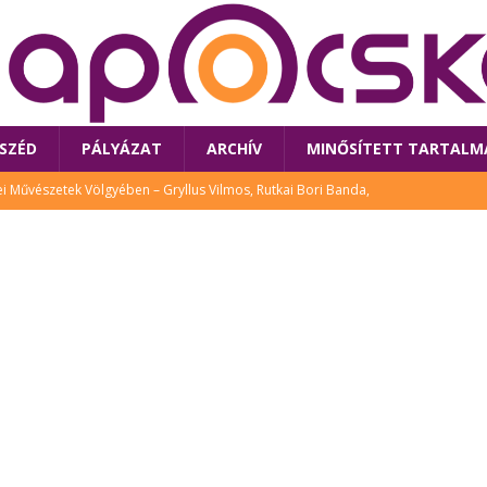
SZÉD
PÁLYÁZAT
ARCHÍV
MINŐSÍTETT TARTALM
 Művészetek Völgyében – Gryllus Vilmos, Rutkai Bori Banda,
TÚRA
 a látogatókat az idei Művészetek Völgye
CSALÁD
i Bori Bandájának az új lemeze – interjú Rutkai Borival – koncert az
A
klós író, költő idén a Művészetek Völgyében is fellép
KÖNYV
tt: lezárult Sorell illusztrációs pályázata
CSALÁD