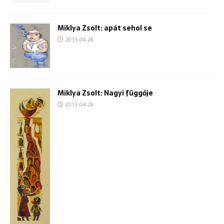
Miklya Zsolt: apát sehol se
2013-04-28
Miklya Zsolt: Nagyi függője
2013-04-28