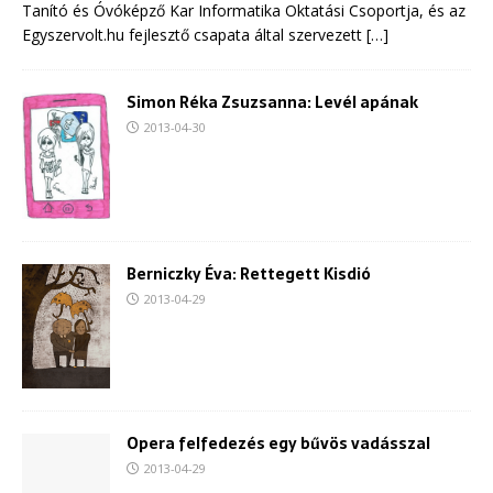
Tanító és Óvóképző Kar Informatika Oktatási Csoportja, és az
Egyszervolt.hu fejlesztő csapata által szervezett
[…]
Simon Réka Zsuzsanna: Levél apának
2013-04-30
Berniczky Éva: Rettegett Kisdió
2013-04-29
Opera felfedezés egy bűvös vadásszal
2013-04-29