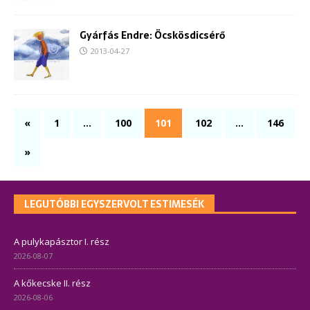
Gyárfás Endre: Öcskösdicsérő
2013-04-27
«
1
…
100
101
102
…
146
»
LEGUTÓBBI EGYSZERVOLT ESTIMESÉK
A pulykapásztor I. rész
2026-08-07
A kőkecske II. rész
2026-08-06