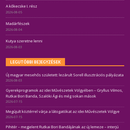
A kőkecske I. rész
2026-08-05
Madárfészek
2026-08-04
Kutya szeretne lenni
2026-08-03
LEGUTÓBBI BEJEGYZÉSEK
Új magyar mesehős született: lezárult Sorell illusztrációs pályázata
2026-08-03
Gyerekprogramok az idei Művészetek Völgyében – Gryllus Vilmos,
Rutkai Bori Banda, Szalóki Ági és még sokan mások
2026-07-15
Megújult köztérrel várja a látogatókat az idei Művészetek Völgye
2026-07-15
Pihitér – megjelent Rutkai Bori Bandájának az új lemeze – interjú