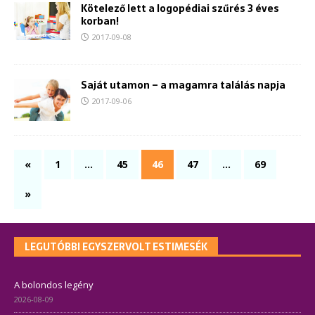
Kötelező lett a logopédiai szűrés 3 éves
korban!
2017-09-08
Saját utamon – a magamra találás napja
2017-09-06
«
1
…
45
46
47
…
69
»
LEGUTÓBBI EGYSZERVOLT ESTIMESÉK
A bolondos legény
2026-08-09