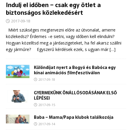
Indulj el időben – csak egy ötlet a
biztonságos közlekedésért
2017-09-18
Miért szükséges megtervezni előre az útvonalat, amerre
közlekedsz? Érdemes –e sietni, vagy időben kell elindulni?
Hogyan közelítsd meg a járdaszigeteket, ha fel akarsz szállni
egy járműre? Egyszerű kérdések ezek, s ugyan már
[…]
Különdíjat nyert a Bogyó és Babóca egy
kínai animációs filmfesztiválon
2017-09-18
GYERMEKÜNK ÖNÁLLÓSODÁSÁNAK ELSŐ
LÉPÉSEI
2017-09-15
Baba – Mama/Papa klubok találkozója
2017-09-14