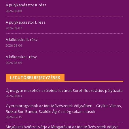
A pulykapásztor II. rész
2026-08-08
A pulykapásztor I. rész
2026-08-07
A kőkecske II. rész
2026-08-06
A kőkecske I. rész
2026-08-05
LEGUTÓBBI BEJEGYZÉSEK
Új magyar mesehős született: lezárult Sorell illusztrációs pályázata
2026-08-03
Gyerekprogramok az idei Művészetek Völgyében – Gryllus Vilmos,
Rutkai Bori Banda, Szalóki Ági és még sokan mások
2026-07-15
Megújult köztérrel várja a látogatókat az idei Művészetek Völgye