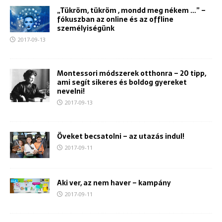
„Tükröm, tükröm , mondd meg nékem …” –
fókuszban az online és az offline
személyiségünk
2017-09-13
Montessori módszerek otthonra – 20 tipp,
ami segít sikeres és boldog gyereket
nevelni!
2017-09-13
Öveket becsatolni – az utazás indul!
2017-09-11
Aki ver, az nem haver – kampány
2017-09-11