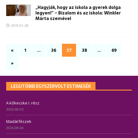
„Hagyják, hogy az iskola a gyerek dolga
legyen!” – Bizalom és az iskola: Winkler
Márta szemével
2019-01-28
«
1
…
36
37
38
…
69
»
LEGUTÓBBI EGYSZERVOLT ESTIMESÉK
A kőkecske I. rész
2026-08-05
Madárfészek
2026-08-04