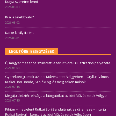
Kutya szeretne lenni
2026-08-03
Ki a legelébbvaló?
2026-08-02
Kacor király II. rész
2026-08-01
LEGUTÓBBI BEJEGYZÉSEK
Új magyar mesehős született: lezárult Sorell illusztrációs pályázata
2026-08-03
Gyerekprogramok az idei Művészetek Völgyében – Gryllus Vilmos,
Rutkai Bori Banda, Szalóki Ági és még sokan mások
2026-07-15
Megújult köztérrel várja a látogatókat az idei Művészetek Völgye
2026-07-15
Pihitér – megjelent Rutkai Bori Bandájának az új lemeze – interjú
Rutkai Borival – koncert az idei Művészetek Völgyében