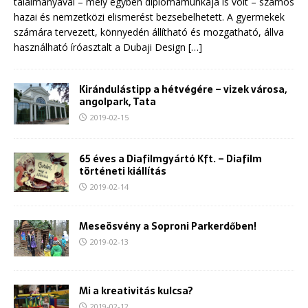
találmányával – mely egyben diplomamunkája is volt – számos
hazai és nemzetközi elismerést bezsebelhetett. A gyermekek
számára tervezett, könnyedén állítható és mozgatható, állva
használható íróasztalt a Dubaji Design
[…]
Kirándulástipp a hétvégére – vizek városa,
angolpark, Tata
2019-02-15
65 éves a Diafilmgyártó Kft. – Diafilm
történeti kiállítás
2019-02-14
Meseösvény a Soproni Parkerdőben!
2019-02-13
Mi a kreativitás kulcsa?
2019-02-12