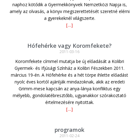
naphoz kötődik a Gyermekkönyvek Nemzetközi Napja is,
amely az olvasás, a könyv megszerettetését szeretné elérni
a gyerekeknél világszerte.
[…]
Hófehérke vagy Koromfekete?
2011-03-16
Koromfekete címmel mutatja be új előadását a Kolibri
Gyermek- és Ifjúsági Színház a Kolibri Fészekben 2011.
március 19-én. A Hófehérke és a hét törpe ihlette előadást
nyolc éves kortól ajánlják mindazoknak, akik az eredeti
Grimm-mese kapcsán az anya-lánya konfliktus egy
mélyebb, gondolatébresztőbb, ugyanakkor szórakoztató
értelmezésére nyitottak.
[…]
programok
2011-02-24