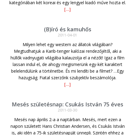
kategóriában két koreai és egy lengyel kiadó műve hozta el.
[…]
(B)író és kamuhős
2011-04-01
Milyen lehet egy western az állatok világában?
Megtudhatjuk a Karib-tenger kalózai rendezőjétől, aki a
hüllők vadnyugati világába kalauzolja el a nézőt! Igaz a film
lassan indul el, de ahogy megismerünk egy-két karaktert
belelendülünk a történetbe. És mi lendíti be a filmet? …Egy
hazugság. Fiatal szerzőnk szubjektív beszámolója.
[…]
Mesés születésnap: Csukás István 75 éves
2011-03-30
Mesés nap április 2-a a naptárban. Mesés, mert ezen a
napon született Hans Christian Andersen, és Csukás István
is, aki idén a 75-ik születésnapját ünnepli. Szintén ehhez a