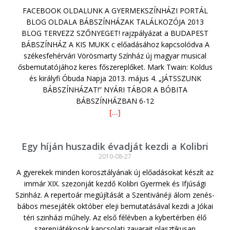
FACEBOOK OLDALUNK A GYERMEKSZÍNHÁZI PORTÁL
BLOG OLDALA BÁBSZÍNHÁZAK TALÁLKOZÓJA 2013
BLOG TERVEZZ SZŐNYEGET! rajzpályázat a BUDAPEST
BÁBSZÍNHÁZ A KIS MUKK c előadásához kapcsolódva A
székesfehérvári Vörösmarty Színház új magyar musical
ősbemutatójához keres főszereplőket. Mark Twain: Koldus
és királyfi Óbuda Napja 2013. május 4. „JÁTSSZUNK
BÁBSZÍNHÁZAT!” NYÁRI TÁBOR A BÓBITA
BÁBSZÍNHÁZBAN 6-12
[…]
Egy híján huszadik évadját kezdi a Kolibri
2010-08-27
A gyerekek minden korosztályának új előadásokat készít az
immár XIX. szezonját kezdő Kolibri Gyermek és Ifjúsági
Szinház. A repertoár megújítását a Szentivánéji álom zenés-
bábos mesejáték október eleji bemutatásával kezdi a Jókai
téri szinházi műhely. Az első félévben a kybertérben élő
szerepjátékosok kapcsolati zavarait plasztikusan