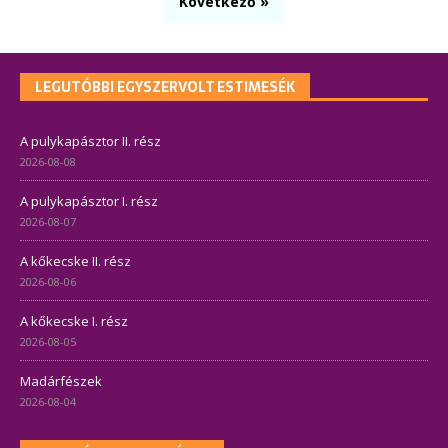
Következő »
LEGUTÓBBI EGYSZERVOLT ESTIMESÉK
A pulykapásztor II. rész
2026-08-08
A pulykapásztor I. rész
2026-08-07
A kőkecske II. rész
2026-08-06
A kőkecske I. rész
2026-08-05
Madárfészek
2026-08-04