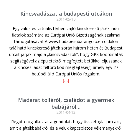
Kincsvadászat a budapesti utcákon
2011-05-10
Egy valós és virtuális térben zajló kincskereső játék indul
fiatalok számára az Európai Unió Bizottságának szakmai
támogatásával. A www.budapestibarangolo.eu oldalon
található kincskereső játék során három héten át Budapest
utcáit járják majd a „kincsvadászok”, hogy GPS-koordináták
segítségével az épületekről megfejtett betűkkel eljussanak
a kincses ládát feltörő kód megfejtéséig, amely egy 27
betűből álló Európai Uniós fogalom.
[…]
Madarat tolláról, családot a gyermek
babájáról…
2011-04-12
Régóta foglalkoztat a gondolat, hogy összefoglaljam azt,
amit a játékbabákról és a velük kapcsolatos véleményekről,