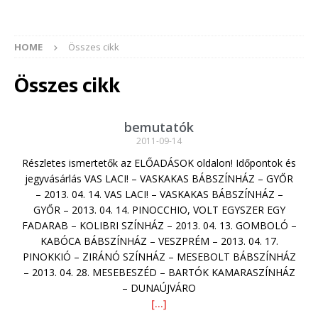
HOME
Összes cikk
Összes cikk
bemutatók
2011-09-14
Részletes ismertetők az ELŐADÁSOK oldalon! Időpontok és
jegyvásárlás VAS LACI! – VASKAKAS BÁBSZÍNHÁZ – GYŐR
– 2013. 04. 14. VAS LACI! – VASKAKAS BÁBSZÍNHÁZ –
GYŐR – 2013. 04. 14. PINOCCHIO, VOLT EGYSZER EGY
FADARAB – KOLIBRI SZÍNHÁZ – 2013. 04. 13. GOMBOLÓ –
KABÓCA BÁBSZÍNHÁZ – VESZPRÉM – 2013. 04. 17.
PINOKKIÓ – ZIRÁNÓ SZÍNHÁZ – MESEBOLT BÁBSZÍNHÁZ
– 2013. 04. 28. MESEBESZÉD – BARTÓK KAMARASZÍNHÁZ
– DUNAÚJVÁRO
[…]