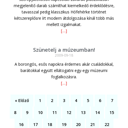
megjelenítő darab számíthat kiemelkedő érdeklődésre,
tavasszal pedig klasszikus Hófehérke történet
kétszereplősre írt modern átdolgozása kínál több más
mellett izgalmakat.
[…]
Szünetelj a múzeumban!
2009-09-18
A borongós, esős napokra érdemes akár családokkal,
barátokkal együtt ellátogatni egy-egy múzeumi
foglalkozásra.
[…]
« Előző
1
2
3
4
5
6
7
8
9
10
11
12
13
14
15
16
17
18
19
20
21
22