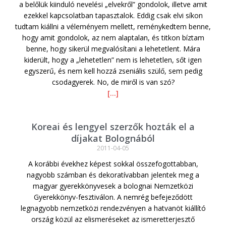
a belőlük kiinduló nevelési „elvekről” gondolok, illetve amit
ezekkel kapcsolatban tapasztalok. Eddig csak elvi síkon
tudtam kiállni a véleményem mellett, reménykedtem benne,
hogy amit gondolok, az nem alaptalan, és titkon bíztam
benne, hogy sikerül megvalósítani a lehetetlent. Mára
kiderült, hogy a „lehetetlen” nem is lehetetlen, sőt igen
egyszerű, és nem kell hozzá zseniális szülő, sem pedig
csodagyerek. No, de miről is van szó?
[…]
Koreai és lengyel szerzők hozták el a
díjakat Bolognából
2011-04-05
A korábbi évekhez képest sokkal összefogottabban,
nagyobb számban és dekoratívabban jelentek meg a
magyar gyerekkönyvesek a bolognai Nemzetközi
Gyerekkönyv-fesztiválon. A nemrég befejeződött
legnagyobb nemzetközi rendezvényen a hatvanöt kiállító
ország közül az elismeréseket az ismeretterjesztő