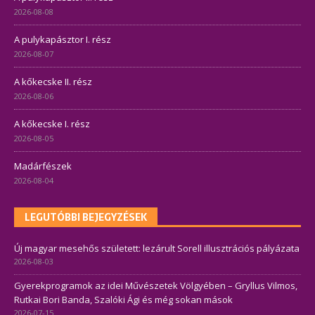
2026-08-08
A pulykapásztor I. rész
2026-08-07
A kőkecske II. rész
2026-08-06
A kőkecske I. rész
2026-08-05
Madárfészek
2026-08-04
LEGUTÓBBI BEJEGYZÉSEK
Új magyar mesehős született: lezárult Sorell illusztrációs pályázata
2026-08-03
Gyerekprogramok az idei Művészetek Völgyében – Gryllus Vilmos,
Rutkai Bori Banda, Szalóki Ági és még sokan mások
2026-07-15