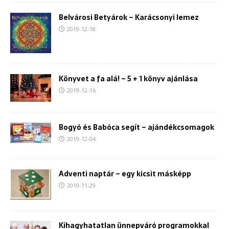
Belvárosi Betyárok – Karácsonyi lemez
2019-12-18
Könyvet a fa alá! – 5 + 1 könyv ajánlása
2019-12-16
Bogyó és Babóca segít – ajándékcsomagok
2019-12-04
Adventi naptár – egy kicsit másképp
2019-11-29
Kihagyhatatlan ünnepváró programokkal