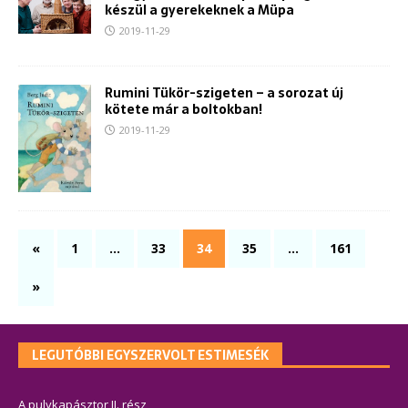
készül a gyerekeknek a Müpa
2019-11-29
Rumini Tükör-szigeten – a sorozat új
kötete már a boltokban!
2019-11-29
«
1
…
33
34
35
…
161
»
LEGUTÓBBI EGYSZERVOLT ESTIMESÉK
A pulykapásztor II. rész