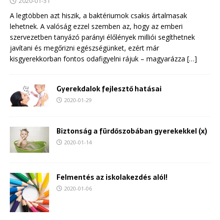
2020-01-31
A legtöbben azt hiszik, a baktériumok csakis ártalmasak
lehetnek. A valóság ezzel szemben az, hogy az emberi
szervezetben tanyázó parányi élőlények milliói segíthetnek
javítani és megőrizni egészségünket, ezért már
kisgyerekkorban fontos odafigyelni rájuk – magyarázza
[…]
Gyerekdalok fejlesztő hatásai
2020-01-29
Biztonság a fürdőszobában gyerekekkel (x)
2020-01-14
Felmentés az iskolakezdés alól!
2020-01-06