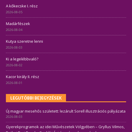
A kőkecske I. rész
2026-08-05
Madárfészek
2026-08-04
Kutya szeretne lenni
2026-08-03
Ki a legelébbvaló?
2026-08-02
Kacor király II. rész
2026-08-01
LEGUTÓBBI BEJEGYZÉSEK
Új magyar mesehős született: lezárult Sorell illusztrációs pályázata
2026-08-03
Gyerekprogramok az idei Művészetek Völgyében – Gryllus Vilmos,