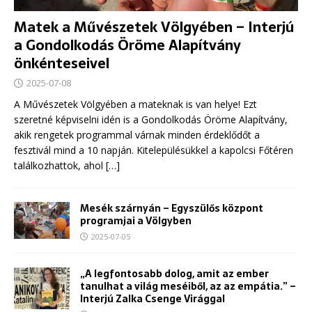
Matek a Művészetek Völgyében – Interjú
a Gondolkodás Öröme Alapítvány
önkénteseivel
2025-07-08
A Művészetek Völgyében a mateknak is van helye! Ezt
szeretné képviselni idén is a Gondolkodás Öröme Alapítvány,
akik rengetek programmal várnak minden érdeklődőt a
fesztivál mind a 10 napján. Kitelepülésükkel a kapolcsi Főtéren
találkozhattok, ahol
[…]
Mesék szárnyán – Egyszülős központ
programjai a Völgyben
2025-07-05
„A legfontosabb dolog, amit az ember
tanulhat a világ meséiből, az az empátia.” –
Interjú Zalka Csenge Virággal