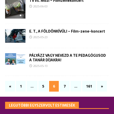
TV vs. Mozi – Filmzenekoncert
2025-06-03
E. T., A FÖLDÖNKÍVÜLI – Film-zene-koncert
2025-05-23
PÁLYÁZZ VAGY NEVEZD A TE PEDAGÓGUSOD
A TANÁR DÍJAKRA!
2025-05-13
«
1
…
5
6
7
…
161
»
LEGUTÓBBI EGYSZERVOLT ESTIMESÉK