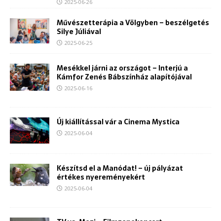
2025-06-26
Művészetterápia a Völgyben – beszélgetés
Silye Júliával
2025-06-25
Mesékkel járni az országot – Interjú a
Kámfor Zenés Bábszínház alapítójával
2025-06-16
Új kiállítással vár a Cinema Mystica
2025-06-04
Készítsd el a Manódat! – új pályázat
értékes nyereményekért
2025-06-04