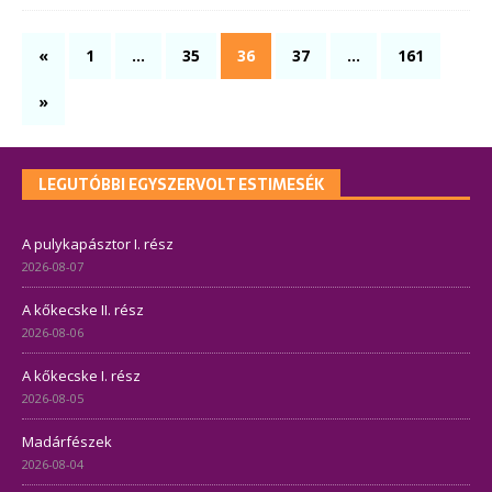
«
1
…
35
36
37
…
161
»
LEGUTÓBBI EGYSZERVOLT ESTIMESÉK
A pulykapásztor I. rész
2026-08-07
A kőkecske II. rész
2026-08-06
A kőkecske I. rész
2026-08-05
Madárfészek
2026-08-04