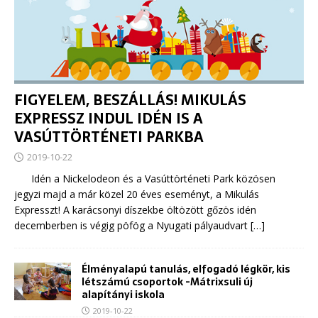
FIGYELEM, BESZÁLLÁS! MIKULÁS
EXPRESSZ INDUL IDÉN IS A
VASÚTTÖRTÉNETI PARKBA
2019-10-22
Idén a Nickelodeon és a Vasúttörténeti Park közösen
jegyzi majd a már közel 20 éves eseményt, a Mikulás
Expresszt! A karácsonyi díszekbe öltözött gőzös idén
decemberben is végig pöfög a Nyugati pályaudvart
[…]
Élményalapú tanulás, elfogadó légkör, kis
létszámú csoportok -Mátrixsuli új
alapítányi iskola
2019-10-22