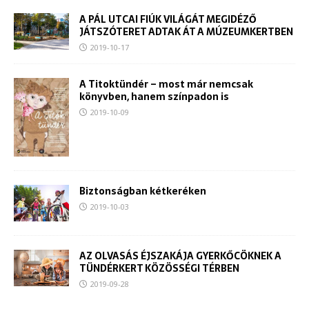
A PÁL UTCAI FIÚK VILÁGÁT MEGIDÉZŐ
JÁTSZÓTERET ADTAK ÁT A MÚZEUMKERTBEN
2019-10-17
A Titoktündér – most már nemcsak
könyvben, hanem színpadon is
2019-10-09
Biztonságban kétkeréken
2019-10-03
AZ OLVASÁS ÉJSZAKÁJA GYERKŐCÖKNEK A
TÜNDÉRKERT KÖZÖSSÉGI TÉRBEN
2019-09-28