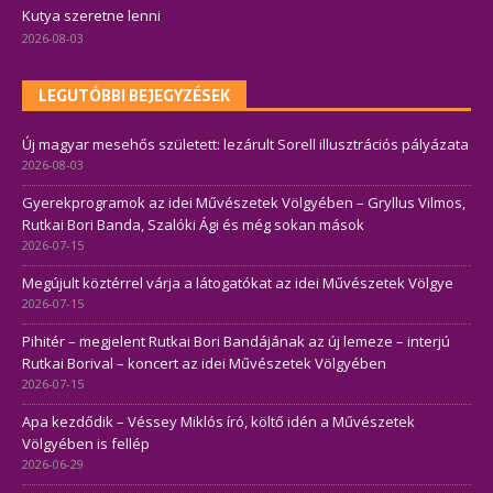
Kutya szeretne lenni
2026-08-03
LEGUTÓBBI BEJEGYZÉSEK
Új magyar mesehős született: lezárult Sorell illusztrációs pályázata
2026-08-03
Gyerekprogramok az idei Művészetek Völgyében – Gryllus Vilmos,
Rutkai Bori Banda, Szalóki Ági és még sokan mások
2026-07-15
Megújult köztérrel várja a látogatókat az idei Művészetek Völgye
2026-07-15
Pihitér – megjelent Rutkai Bori Bandájának az új lemeze – interjú
Rutkai Borival – koncert az idei Művészetek Völgyében
2026-07-15
Apa kezdődik – Véssey Miklós író, költő idén a Művészetek
Völgyében is fellép
2026-06-29