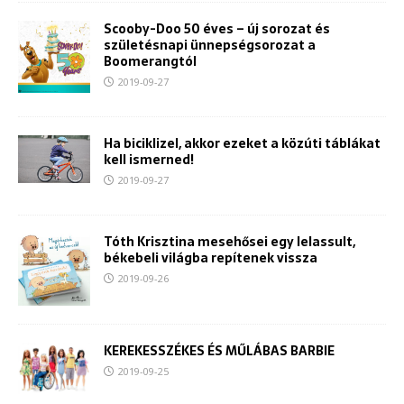
Scooby-Doo 50 éves – új sorozat és
születésnapi ünnepségsorozat a
Boomerangtól
2019-09-27
Ha biciklizel, akkor ezeket a közúti táblákat
kell ismerned!
2019-09-27
Tóth Krisztina mesehősei egy lelassult,
békebeli világba repítenek vissza
2019-09-26
KEREKESSZÉKES ÉS MŰLÁBAS BARBIE
2019-09-25