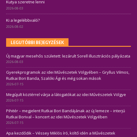
Kutya szeretne lenni
2026-08-03
Ki a legelébbvaló?
2026-08-02
LEGUTÓBBI BEJEGYZÉSEK
Új magyar mesehős született: lezárult Sorell illusztrációs pályázata
2026-08-03
Gyerekprogramok az idei Művészetek Völgyében – Gryllus Vilmos,
Rutkai Bori Banda, Szalóki Ági és még sokan mások
2026-07-15
Megújult köztérrel várja a látogatókat az idei Művészetek Völgye
2026-07-15
Pihitér – megjelent Rutkai Bori Bandájának az új lemeze – interjú
Rutkai Borival – koncert az idei Művészetek Völgyében
2026-07-15
Apa kezdődik – Véssey Miklós író, költő idén a Művészetek