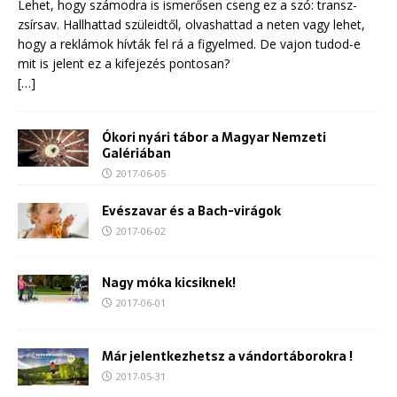
Lehet, hogy számodra is ismerősen cseng ez a szó: transz-
zsírsav. Hallhattad szüleidtől, olvashattad a neten vagy lehet,
hogy a reklámok hívták fel rá a figyelmed. De vajon tudod-e
mit is jelent ez a kifejezés pontosan?
[…]
Ókori nyári tábor a Magyar Nemzeti
Galériában
2017-06-05
Evészavar és a Bach-virágok
2017-06-02
Nagy móka kicsiknek!
2017-06-01
Már jelentkezhetsz a vándortáborokra !
2017-05-31