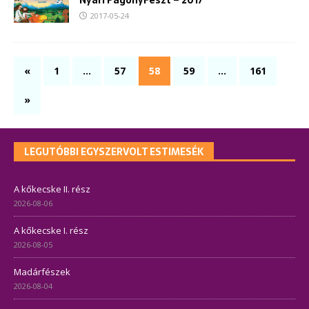
Nyári PagonyFeszt – 2017
2017-05-24
«
1
…
57
58
59
…
161
»
LEGUTÓBBI EGYSZERVOLT ESTIMESÉK
A kőkecske II. rész
2026-08-06
A kőkecske I. rész
2026-08-05
Madárfészek
2026-08-04