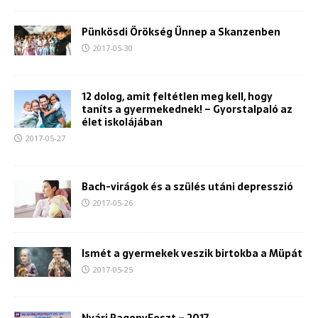
Pünkösdi Örökség Ünnep a Skanzenben
2017-05-30
12 dolog, amit feltétlen meg kell, hogy
taníts a gyermekednek! – Gyorstalpaló az
élet iskolájában
2017-05-27
Bach-virágok és a szülés utáni depresszió
2017-05-26
Ismét a gyermekek veszik birtokba a Müpát
2017-05-25